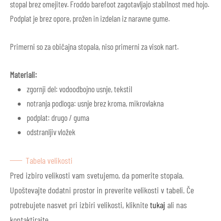
stopal brez omejitev.
Froddo barefoot zagotavljajo stabilnost med hojo.
Podplat je brez opore, prožen in izdelan iz naravne gume.
Primerni so za običajna stopala, niso primerni za visok nart.
Materiali:
zgornji del: vodoodbojno usnje, tekstil
notranja podloga: usnje brez kroma, mikrovlakna
podplat: drugo / guma
odstranljiv vložek
Tabela velikosti
Pred izbiro velikosti vam svetujemo, da pomerite stopala.
Upoštevajte dodatni prostor in preverite velikosti v tabeli. Če
potrebujete nasvet pri izbiri velikosti, kliknite
tukaj
ali nas
kontaktirajte.