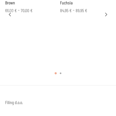
Brown
Fuchsia
–
–
66,00
€
70,00
€
84,95
€
89,95
€
Filing d.o.o.