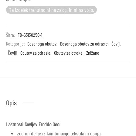
Ta izdelek trenutno ni na zalogi in ni na voljo.
Šifra:
FD-G3130250-1
Kategorije:
Bosonoga obutev
,
Bosonoga obutev za odrasle
,
Čevlji
,
Čevlji
,
Obutev za odrasle
,
Obutev za otroke
,
Znižano
Opis
Lastnosti čevljev Froddo Geo:
zgornji del je iz kombinacije tekstila in usnja,