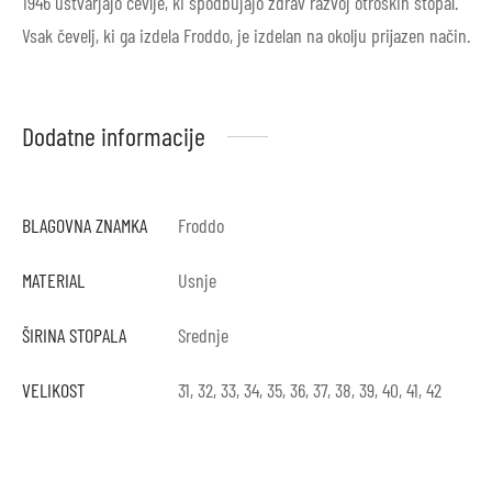
1946 ustvarjajo čevlje, ki spodbujajo zdrav razvoj otroških stopal.
Vsak čevelj, ki ga izdela Froddo, je izdelan na okolju prijazen način.
Dodatne informacije
BLAGOVNA ZNAMKA
Froddo
MATERIAL
Usnje
ŠIRINA STOPALA
Srednje
VELIKOST
31, 32, 33, 34, 35, 36, 37, 38, 39, 40, 41, 42