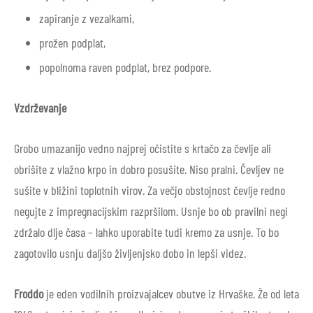
zapiranje z vezalkami,
prožen podplat,
popolnoma raven podplat, brez podpore.
Vzdrževanje
Grobo umazanijo vedno najprej očistite s krtačo za čevlje ali
obrišite z vlažno krpo in dobro posušite. Niso pralni. Čevljev ne
sušite v bližini toplotnih virov. Za večjo obstojnost čevlje redno
negujte z impregnacijskim razpršilom. Usnje bo ob pravilni negi
zdržalo dlje časa – lahko uporabite tudi kremo za usnje. To bo
zagotovilo usnju daljšo življenjsko dobo in lepši videz.
Froddo
je eden vodilnih proizvajalcev obutve iz Hrvaške. Že od leta