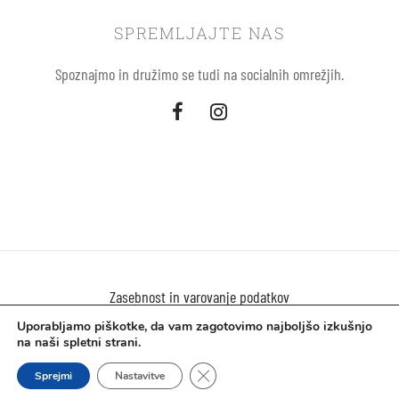
SPREMLJAJTE NAS
Spoznajmo in družimo se tudi na socialnih omrežjih.
Zasebnost in varovanje podatkov
Uporabljamo piškotke, da vam zagotovimo najboljšo izkušnjo
Uporaba piškokov
na naši spletni strani.
Close GDPR Cookie Banner
©2021 Solemio.si
Sprejmi
Nastavitve