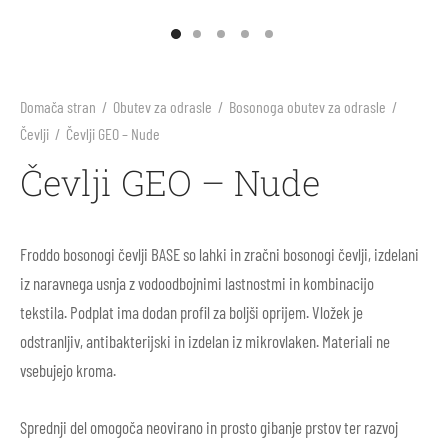
arji
li
ila za sonce
ne barve in plastelini
i škornji
inke
nje
blačila za odrasle
rična igra
Domača stran
/
Obutev za odrasle
/
Bosonoga obutev za odrasle
/
Čevlji
/
Čevlji GEO – Nude
 škornji
arji
s, telovadnica
e figure Holztiger
Čevlji GEO – Nude
v za prve korake
 škornji
ništvo
e igrače Grimm’s
li
i
e igrače Grapat
Froddo bosonogi čevlji BASE so lahki in zračni bosonogi čevlji, izdelani
iz naravnega usnja z vodoodbojnimi lastnostmi in kombinacijo
ice
i škornji
e punčke
tekstila.
Podplat ima dodan profil za boljši oprijem. Vložek je
odstranljiv, antibakterijski in izdelan iz mikrovlaken. Materiali ne
ki in nega čevljev
ice za odrasle
rvanke
vsebujejo kroma.
ki in nega čevljev
Sprednji del omogoča neovirano in prosto gibanje prstov ter razvoj