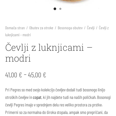
Domača stran
/
Obutev za otroke
/
Bosonoga obutev
/
Čevlji
/
Čevlji z
luknjicami – modri
Čevlji z luknjicami –
modri
–
41,00
€
45,00
€
Pri Pegres so med svojo kolekcijo čevljev dodali tudi bosonogo linijo
otroških čevljev in
copat
, ki jih najdete tudi na naših poličkah. Bosonogi
čevlji Pegres imajo v sprednjem delu res veliko prostora za prstke.
Primerni so za normalna do široka stopala, ampak smo prepričani, da