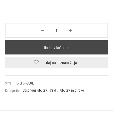
Dodaj v košarico
Dodaj na seznam želja
Šifra:
PG-BF31-BLUE
Kategorije:
Bosonoga obutev
,
Čevlji
,
Obutev za otroke