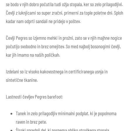
se bodo v njih dobro počutila tudi ožja stopala, ker so zelo prilagodljivi.
Čevlji z luknjicami so super zračni, primerni za tople poletne dni. Sploh
kadar nam odprti sandali ne pridejo v poštev.
Čevlji Pegres so izjemno mehki in prožni, zato se v njih majhne nogice
počutijo svobodno in brez omejitev. So med najbolj bosonogimi čevlji,
kar jih imamo na naših poličkah.
Izdelani so iz visoko kakovostnega in certificiranega usnja in
sintetične tkanine.
Lastnosti čevljev Pegres barefoot:
Tanek in zelo prilagodljiv minimalni podplat, ki je popolnoma
raven in brez pete.
Široki sprednji del, ki posnema obliko otroškega stopala.