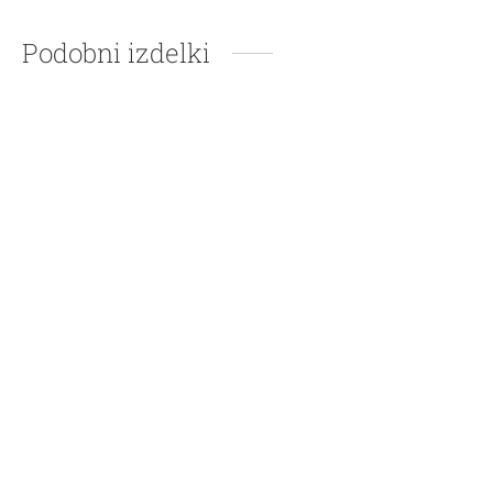
Podobni izdelki
Škornji Kasi W Wool –
Blossom
–
99,95
€
109,95
€
Gležnarji Danish Napa –
Blue
–
99,95
€
109,95
€