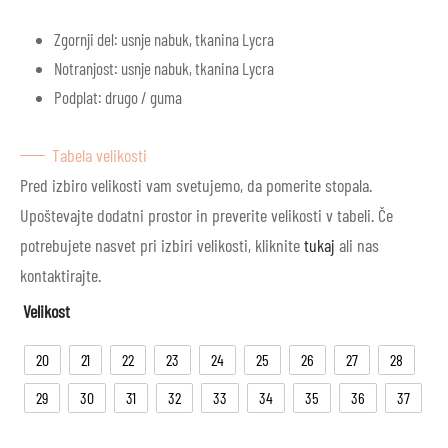
Zgornji del: usnje nabuk, tkanina Lycra
Notranjost: usnje nabuk, tkanina Lycra
Podplat: drugo / guma
Tabela velikosti
Pred izbiro velikosti vam svetujemo, da pomerite stopala.
Upoštevajte dodatni prostor in preverite velikosti v tabeli. Če
potrebujete nasvet pri izbiri velikosti, kliknite
tukaj
ali nas
kontaktirajte.
Velikost
20
21
22
23
24
25
26
27
28
29
30
31
32
33
34
35
36
37