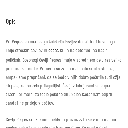
Opis
Pri Pegres so med svojo kolekcijo čevljev dodali tudi bosonogo
linijo otroških čevljev in
copat
, ki jih najdete tudi na naših
poličkah. Bosonogi čevlji Pegres imajo v sprednjem delu res veliko
prostora za prstke. Primerni so za normalna do široka stopala,
ampak smo prepričani, da se bodo v njih dobro počutila tudi ožja
stopala, ker so zelo prilagodljivi. Čevlji z luknjicami so super
zračni, primerni za tople poletne dni. Sploh kadar nam odprti
sandali ne pridejo v poštev.
Čevlji Pegres so izjemno mehki in prožni, zato se v njih majhne
nogice počutijo svobodno in brez omejitev. So med najbolj