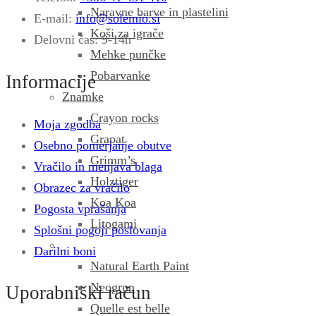
Naravne barve in plastelini
E-mail:
info@solemio.si
Koši za igrače
Delovni čas: 9-14h
Mehke punčke
Pobarvanke
Informacije
Znamke
Crayon rocks
Moja zgodba
Grapat
Osebno pomerjanje obutve
Grimm’s
Vračilo in menjava blaga
Holztiger
Obrazec za vračilo
Koa Koa
Pogosta vprašanja
Litogami
Splošni pogoji poslovanja
Darilni boni
Natural Earth Paint
Neogrun
Uporabniški račun
Quelle est belle