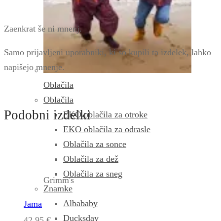
Zaenkrat še ni mnenj.
Samo prijavljeni uporabniki, ki so kupili ta izdelek, lahko
napišejo mnenje.
Oblačila
Oblačila
Podobni izdelki
EKO oblačila za otroke
EKO oblačila za odrasle
Oblačila za sonce
Oblačila za dež
Oblačila za sneg
Grimm's
Znamke
Albababy
Jama
Ducksday
42,95
€