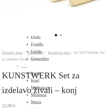
Dodatki in nega čevljev
Znamke
Aylla
Beda
bLifestyle
Dodo
Froddo
Grödo
Domača stran
/
Eko igrače
/
Kreativna igra
/
KUNSTWERK Set
Groundies
za izdelavo živali – konj
Joma
KUNSTWERK Set za
Koel
Mukishoes
izdelavo živali – konj
Minimus
Muris
22,00
€