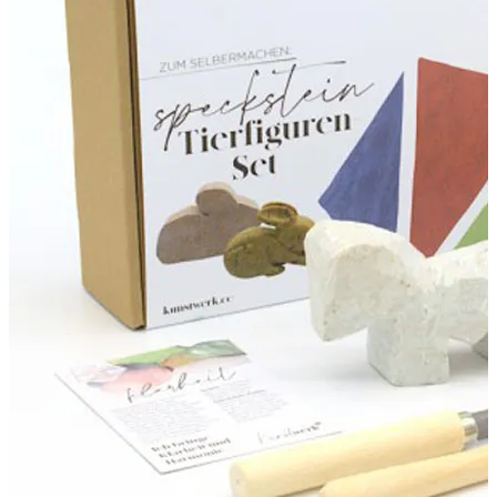
Obutev za otroke
Bosonog obutev za otroke
Čevlji
Sandali
Copati
Dežni škornji
Obutev za prve korake
Gležnarji
Zimski škornji
Nogavice