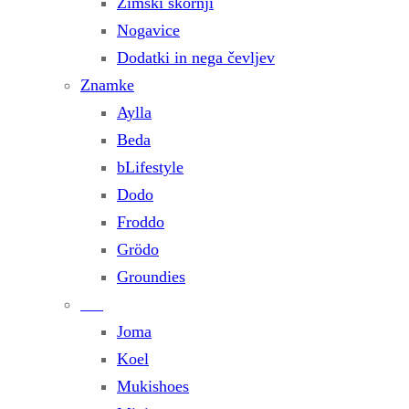
Zimski škornji
Nogavice
Dodatki in nega čevljev
Znamke
Aylla
Beda
bLifestyle
Dodo
Froddo
Grödo
Groundies
Joma
Koel
Mukishoes