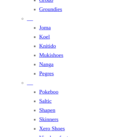
Groundies
Joma
Koel
Knitido
Mukishoes
Nanga
Pegres
Pokeboo
Saltic
Shapen
Skinners
Xero Shoes