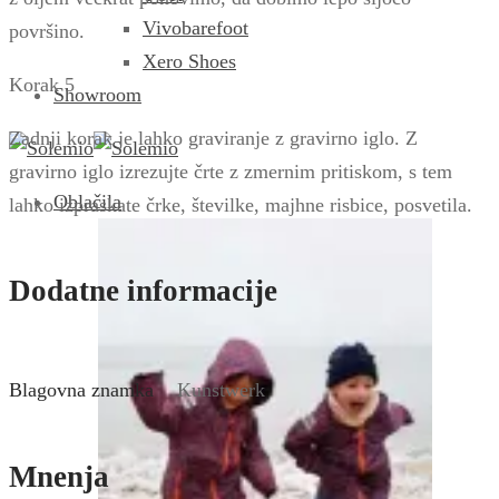
Vivobarefoot
površino.
Xero Shoes
Korak 5
Showroom
Zadnji korak je lahko graviranje z gravirno iglo. Z
gravirno iglo izrezujte črte z zmernim pritiskom, s tem
Oblačila
lahko izpraskate črke, številke, majhne risbice, posvetila.
Dodatne informacije
Blagovna znamka
Kunstwerk
Mnenja