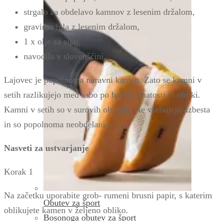
strgalo za obdelavo kamnov z lesenim držalom,
gravirna igla z lesenim držalom,
1 x olje za sijaj,
navodila v slovenščini.
Lajovec je popolnoma naravni kamen. Zato se kamni v
setih razlikujejo med sabo po barvi, zrnatosti in obliki.
Kamni v setih so v surovih oblikah. Ne vsebujejo azbesta
in so popolnoma neobdelani.
Nasveti za ustvarjanje
Korak 1
Na začetku uporabite grob- rumeni brusni papir, s katerim
Obutev za šport
oblikujete kamen v željeno obliko.
Bosonoga obutev za šport