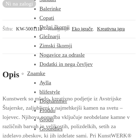
Ni na zalogi
Balerinke
Copati
Dežni škornji
Šifra:
KW-5001112
Kategoriji:
Eko igrače
,
Kreativna igra
Gležnarji
Zimski škornji
Nogavice za odrasle
Dodatki in nega čevljev
Opis
Znamke
Aylla
blifestyle
Kunstwerk so mlado, kreativno podjetje iz Avstrijske
Doghammer
Štajerske, zaljubljeni v najmehkejši kamen na svetu –
Froddo
lojevec. Njihova ponudba vključuje neobdelane kamne v
Grödo
različnih barvah in velikostih, polizdelkih, setih za
Groundies
izdelavo obeskov, ki jih izdelate sami. Pri
KunstWERK®