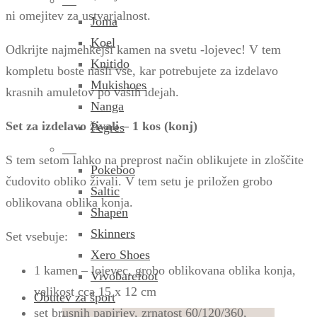
ni omejitev za ustvarjalnost.
Joma
Koel
Odkrijte najmehkejši kamen na svetu -lojevec! V tem
Knitido
kompletu boste našli vse, kar potrebujete za izdelavo
Mukishoes
krasnih amuletov po vaših idejah.
Nanga
Set za izdelavo živali – 1 kos (konj)
Pegres
S tem setom lahko na preprost način oblikujete in zloščite
Pokeboo
čudovito obliko živali. V tem setu je priložen grobo
Saltic
oblikovana oblika konja.
Shapen
Skinners
Set vsebuje:
Xero Shoes
1 kamen – lojevec, grobo oblikovana oblika konja,
Vivobarefoot
velikost cca 15 x 12 cm
Obutev za šport
set brusnih papirjev, zrnatost 60/120/360,