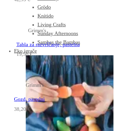
Grödo
Knitido
Living Crafts
Grimm's
Sunday Afternoons
Sambas the Bambas
Tabla za razvrščanje, pastelna
Eko igrače
19,50
€
Grimm's
Gozd, pastelni
38,20
€