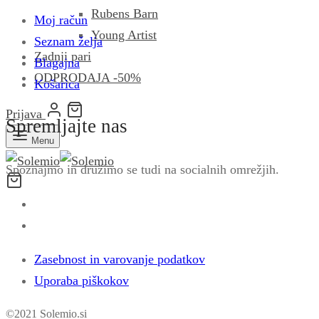
Rubens Barn
Moj račun
Young Artist
Seznam želja
Zadnji pari
Blagajna
ODPRODAJA -50%
Košarica
Prijava
Spremljajte nas
Menu
Spoznajmo in družimo se tudi na socialnih omrežjih.
Zasebnost in varovanje podatkov
Uporaba piškokov
©2021 Solemio.si