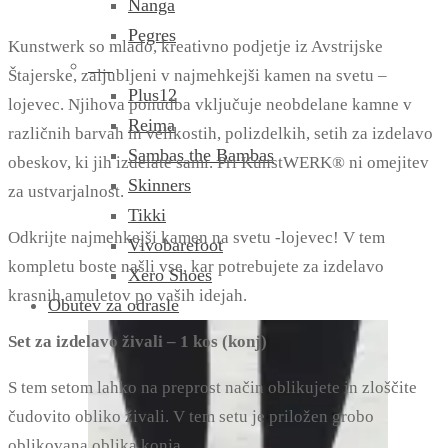
Nanga
Pegres
Kunstwerk so mlado, kreativno podjetje iz Avstrijske
Štajerske, zaljubljeni v najmehkejši kamen na svetu –
Plus12
lojevec. Njihova ponudba vključuje neobdelane kamne v
Reima
različnih barvah in velikostih, polizdelkih, setih za izdelavo
Sambas the Bambas
obeskov, ki jih izdelate sami. Pri
KunstWERK® ni omejitev
Skinners
za ustvarjalnost.
Tikki
Odkrijte najmehkejši kamen na svetu -lojevec! V tem
Vivobarefoot
kompletu boste našli vse, kar potrebujete za izdelavo
Xero Shoes
krasnih amuletov po vaših idejah.
Obutev za odrasle
Set za izdelavo živali – 1 kos (konj)
S tem setom lahko na preprost način oblikujete in zloščite
čudovito obliko živali. V tem setu je priložen grobo
oblikovana oblika konja.