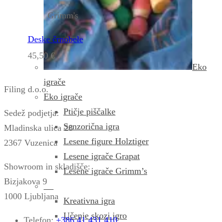
Grimm's
Deske črnobele
45,50
€
Eko
igrače
Filing d.o.o.
Eko igrače
Ptičje piščalke
Sedež podjetja:
Senzorična igra
Mladinska ulica 28
Lesene figure Holztiger
2367 Vuzenica
Lesene igrače Grapat
Showroom in skladišče:
Lesene igrače Grimm’s
Bizjakova 9
1000 Ljubljana
Kreativna igra
Učenje skozi igro
Telefon:
+386 41 431 410