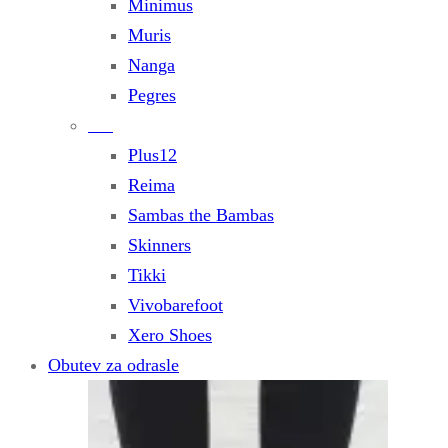
Minimus
Muris
Nanga
Pegres
Plus12
Reima
Sambas the Bambas
Skinners
Tikki
Vivobarefoot
Xero Shoes
Obutev za odrasle