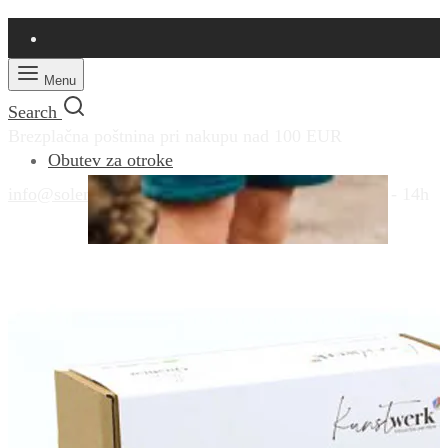
Menu
Search
Brezplačna poštnina pri nakupu nad 100 EUR
Obutev za otroke
info@solemio.si
|
+386 41 431 410
|
Pon - Pet: 9 - 14h