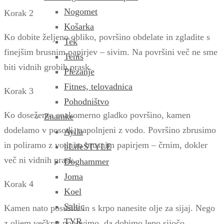
Nogomet
Korak 2
Košarka
Ko dobite željeno obliko, površino obdelate in zgladite s
Tek
finejšim brusnim papirjev – sivim. Na površini več ne sme
Tenis
biti vidnih grobih prask.
Plezanje
Fitnes, telovadnica
Korak 3
Pohodništvo
Ko dosežemo enakomerno gladko površino, kamen
Znamke
dodelamo v posodi, napolnjeni z vodo. Površino zbrusimo
Aylla
in poliramo z vodnim brusnim papirjem – črnim, dokler
bLifeSTYLE
več ni vidnih prask.
Doghammer
Joma
Korak 4
Koel
Saltic
Kamen nato posušite in s krpo nanesite olje za sijaj. Nego
TYR
z oljem večkrat ponovimo, da dobimo lepo sijočo