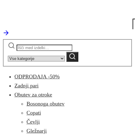
Išči:
Narrow
by
Iskanje
category:
ODPRODAJA -50%
Zadnji pari
Obutev za otroke
Bosonoga obutev
Copati
Čevlji
Gležnarji