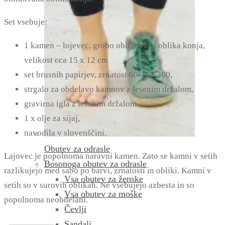
Set vsebuje:
1 kamen – lojevec, grobo oblikovana oblika konja,
velikost cca 15 x 12 cm
set brusnih papirjev, zrnatost 60/120/360,
strgalo za obdelavo kamnov z lesenim držalom,
gravirna igla z lesenim držalom,
1 x olje za sijaj,
navodila v slovenščini.
Obutev za odrasle
Lajovec je popolnoma naravni kamen. Zato se kamni v setih
Bosonoga obutev za odrasle
razlikujejo med sabo po barvi, zrnatosti in obliki. Kamni v
Vsa obutev za ženske
setih so v surovih oblikah. Ne vsebujejo azbesta in so
Vsa obutev za moške
popolnoma neobdelani.
Čevlji
Sandali