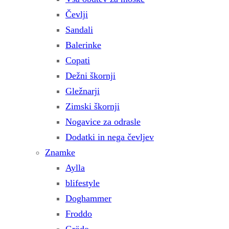
Čevlji
Sandali
Balerinke
Copati
Dežni škornji
Gležnarji
Zimski škornji
Nogavice za odrasle
Dodatki in nega čevljev
Znamke
Aylla
blifestyle
Doghammer
Froddo
Grödo