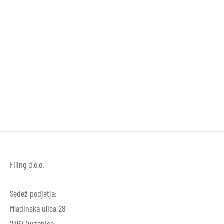
Set majhnih kroglic,
pastelne
16,95
€
Filing d.o.o.
Sedež podjetja:
Mladinska ulica 28
2367 Vuzenica