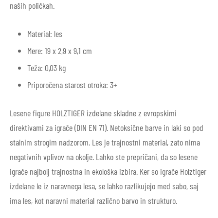
naših poličkah.
Material: les
Mere: 19 x 2,9 x 9,1 cm
Teža: 0,03 kg
Priporočena starost otroka: 3+
Lesene figure HOLZTIGER izdelane skladne z evropskimi
direktivami za igrače (DIN EN 71). Netoksične barve in laki so pod
stalnim strogim nadzorom. Les je trajnostni material, zato nima
negativnih vplivov na okolje. Lahko ste prepričani, da so lesene
igrače najbolj trajnostna in ekološka izbira. Ker so igrače Holztiger
izdelane le iz naravnega lesa, se lahko razlikujejo med sabo, saj
ima les, kot naravni material različno barvo in strukturo.