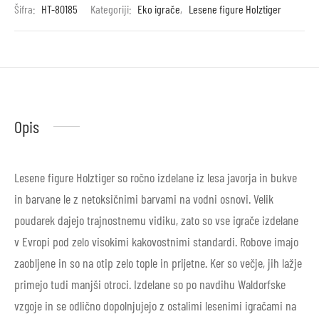
Šifra:
HT-80185
Kategoriji:
Eko igrače
,
Lesene figure Holztiger
Opis
Lesene figure Holztiger so ročno izdelane iz lesa javorja in bukve
in barvane le z netoksičnimi barvami na vodni osnovi. Velik
poudarek dajejo trajnostnemu vidiku, zato so vse igrače izdelane
v Evropi pod zelo visokimi kakovostnimi standardi. Robove imajo
zaobljene in so na otip zelo tople in prijetne. Ker so večje, jih lažje
primejo tudi manjši otroci. Izdelane so po navdihu Waldorfske
vzgoje in se odlično dopolnjujejo z ostalimi lesenimi igračami na