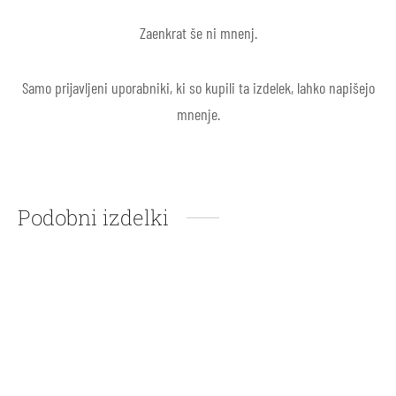
Zaenkrat še ni mnenj.
Samo prijavljeni uporabniki, ki so kupili ta izdelek, lahko napišejo
mnenje.
Podobni izdelki
Tabla za razvrščanje,
Gozd, pastelni
pastelna
38,20
€
19,50
€