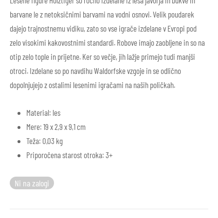
Lesene figure Holztiger so ročno izdelane iz lesa javorja in bukve in
barvane le z netoksičnimi barvami na vodni osnovi. Velik poudarek
dajejo trajnostnemu vidiku, zato so vse igrače izdelane v Evropi pod
zelo visokimi kakovostnimi standardi. Robove imajo zaobljene in so na
otip zelo tople in prijetne. Ker so večje, jih lažje primejo tudi manjši
otroci. Izdelane so po navdihu Waldorfske vzgoje in se odlično
dopolnjujejo z ostalimi lesenimi igračami na naših poličkah.
Material: les
Mere: 19 x 2,9 x 9,1 cm
Teža: 0,03 kg
Priporočena starost otroka: 3+
Ni na zalogi