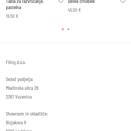
Tabla za razvrščanje,
Deske črnobele
pastelna
45,50
€
19,50
€
Filing d.o.o.
Sedež podjetja:
Mladinska ulica 28
2367 Vuzenica
Showroom in skladišče:
Bizjakova 9