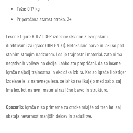
Teža: 0,17 kg
Priporočena starost otroka: 3+
Lesene figure HOLZTIGER izdelane skladne z evropskimi
direktivami za igrače (DIN EN 71). Netoksične barve in laki so pod
stalnim strogim nadzorom. Les je trajnostni material, zato nima
negativnih vplivov na okolje. Lahko ste prepričani, da so lesene
igrače najbolj trajnostna in ekološka izbira. Ker so igrače Holztiger
izdelane le iz naravnega lesa, se lahko razlikujejo med sabo, saj
ima les, kot naravni material različno barvo in strukturo.
Opozorilo:
Igrače niso primerne za otroke mlajše od treh let, saj
obstaja nevarnost manjših delcev in zadušitve.