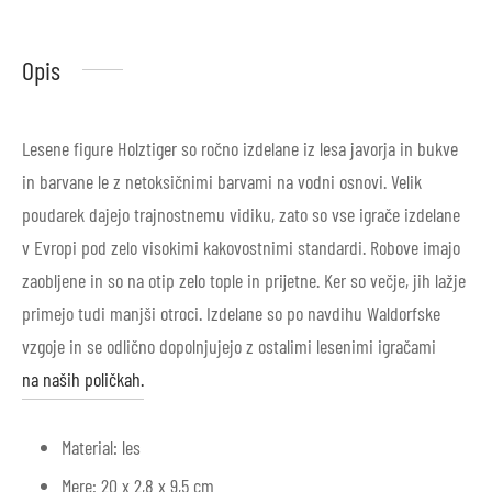
Opis
Lesene figure Holztiger so ročno izdelane iz lesa javorja in bukve
in barvane le z netoksičnimi barvami na vodni osnovi. Velik
poudarek dajejo trajnostnemu vidiku, zato so vse igrače izdelane
v Evropi pod zelo visokimi kakovostnimi standardi. Robove imajo
zaobljene in so na otip zelo tople in prijetne. Ker so večje, jih lažje
primejo tudi manjši otroci. Izdelane so po navdihu Waldorfske
vzgoje in se odlično dopolnjujejo z ostalimi lesenimi igračami
na naših poličkah.
Material: les
Mere: 20 x 2,8 x 9,5 cm