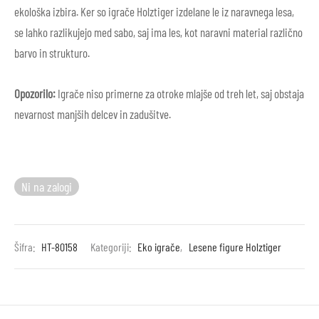
ekološka izbira. Ker so igrače Holztiger izdelane le iz naravnega lesa,
se lahko razlikujejo med sabo, saj ima les, kot naravni material različno
barvo in strukturo.
Opozorilo:
Igrače niso primerne za otroke mlajše od treh let, saj obstaja
nevarnost manjših delcev in zadušitve.
Ni na zalogi
Šifra:
HT-80158
Kategoriji:
Eko igrače
,
Lesene figure Holztiger