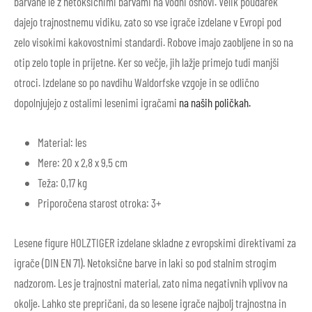
barvane le z netoksičnimi barvami na vodni osnovi. Velik poudarek
dajejo trajnostnemu vidiku, zato so vse igrače izdelane v Evropi pod
zelo visokimi kakovostnimi standardi. Robove imajo zaobljene in so na
otip zelo tople in prijetne. Ker so večje, jih lažje primejo tudi manjši
otroci. Izdelane so po navdihu Waldorfske vzgoje in se odlično
dopolnjujejo z ostalimi lesenimi igračami
na naših poličkah.
Material: les
Mere: 20 x 2,8 x 9,5 cm
Teža: 0,17 kg
Priporočena starost otroka: 3+
Lesene figure HOLZTIGER izdelane skladne z evropskimi direktivami za
igrače (DIN EN 71). Netoksične barve in laki so pod stalnim strogim
nadzorom. Les je trajnostni material, zato nima negativnih vplivov na
okolje. Lahko ste prepričani, da so lesene igrače najbolj trajnostna in