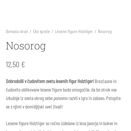
arji
li
ila za sonce
ne barve in plastelini
i škornji
inke
nje
blačila za odrasle
rična igra
Domača stran
/
Eko igrače
/
Lesene figure Holztiger
/
Nosorog
 škornji
arji
s, telovadnica
e figure Holztiger
Nosorog
v za prve korake
 škornji
ništvo
e igrače Grimm’s
12,50
€
li
i
e igrače Grapat
Dobrodošli v čudovitem svetu lesenih figur Holztiger!
Brezčasne in
ice
i škornji
e punčke
čudovito oblikovane lesene figure bodo omogočile, da bo otrok vse
izkušnje iz sveta okrog sebe ponovno razvil v igro in zabavo. Potopite
ki in nega čevljev
ice za odrasle
rvanke
se z njimi v domišljijski svet živali!
ki in nega čevljev
Lesene figure Holztiger so ročno izdelane iz lesa javorja in bukve in