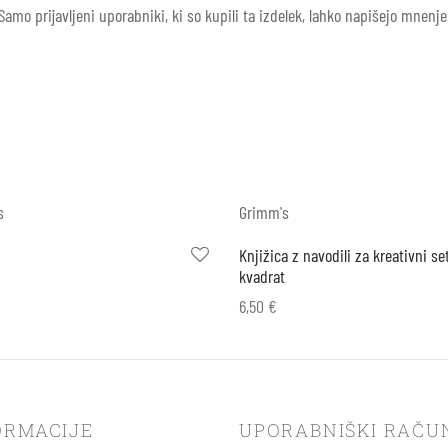
Samo prijavljeni uporabniki, ki so kupili ta izdelek, lahko napišejo mnenje
s
Grimm's
Knjižica z navodili za kreativni se
kvadrat
6,50
€
 košarico
Dodaj v košarico
ORMACIJE
UPORABNIŠKI RAČU