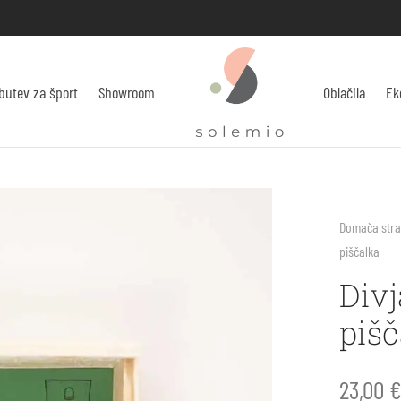
butev za šport
Showroom
Oblačila
Ek
Domača str
piščalka
Divj
pišč
23,00