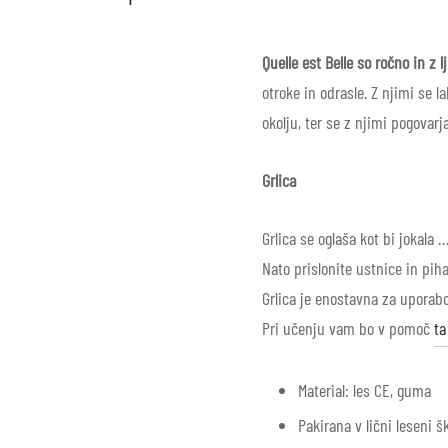
Quelle est Belle so ročno in z 
otroke in odrasle. Z njimi se 
okolju, ter se z njimi pogovarja
Grlica
Grlica se oglaša kot bi jokala
Nato prislonite ustnice in piha
Grlica je enostavna za uporabo
Pri učenju vam bo v pomoč
ta
Material: les CE, guma
Pakirana v lični leseni šk