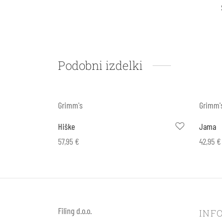
Podobni izdelki
Grimm's
Grimm'
Hiške
Jama
57,95
€
42,95
€
Dodaj v košarico
Dodaj v
Filing d.o.o.
INF