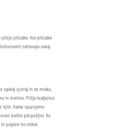
e ptičje piščalke. Vse piščalke
i inšturmenti zahtevajo nekaj
e zgodaj zjutraj in ob mraku,
mo in motimo. Ptičje kraljestvo
i z njim. Kadar opazujemo
vsem bodite potrpežljivi. Ko
 in pogovor bo stekel.