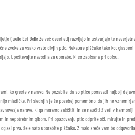
etje Quelle Est Belle že več desetletij razvijajo in ustvarjajo te neverjetn
ačne zvoke za vsako vrsto divjih ptic. Nekatere piščalke tako kot glasben
ljajo. Upoštevajte navodila za uporabo, ki so zapisana pri opisu.
ami, ko greste v naravo. Ne pozabite, da so ptice ponavadi najbolj dejavn
anijo mladičke. Pri slednjih je še posebej pomembno, da jih ne vznemirja
ravnovesja narave, ki ga moramo zaščititi in se naučiti živeti v harmonij
im in nepotrebnim gibom. Pri opazovanju ptic odprite oči, mirujte in pred
e oglasi prva, šele nato uporabite piščalko. Z malo sreče vam bo odgovorila