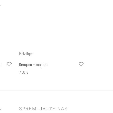
.
Holztiger
t
Kenguru – majhen
7,50
€
Dodaj v košarico
N
SPREMLJAJTE NAS