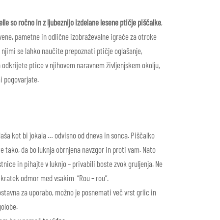
elle so ročno in z ljubeznijo izdelane lesene ptičje piščalke
,
tvene, pametne in odlične izobraževalne igrače za otroke
Z njimi se lahko naučite prepoznati ptičje oglašanje,
 odkrijete ptice v njihovem naravnem življenjskem okolju,
mi pogovarjate.
laša kot bi jokala … odvisno od dneva in sonca.
Piščalko
e tako, da bo luknja obrnjena navzgor in proti vam
.
Nato
stnice in pihajte v luknjo – privabili boste zvok gruljenja.
Ne
 kratek odmor med vsakim “Rou – rou”.
ostavna za uporabo, možno je posnemati več vrst grlic in
golobe.