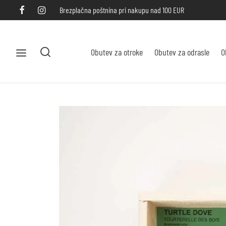
Brezplačna poštnina pri nakupu nad 100 EUR
Obutev za otroke
Obutev za odrasle
O