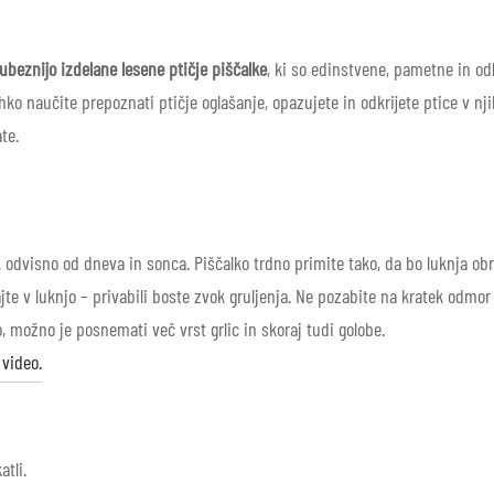
ljubeznijo izdelane lesene ptičje piščalke
, ki so edinstvene, pametne in od
lahko naučite prepoznati ptičje oglašanje, opazujete in odkrijete ptice v
te.
 … odvisno od dneva in sonca.
Piščalko trdno primite tako, da bo luknja ob
jte v luknjo – privabili boste zvok gruljenja.
Ne pozabite na kratek odmor
, možno je posnemati več vrst grlic in skoraj tudi golobe.
 video.
atli.