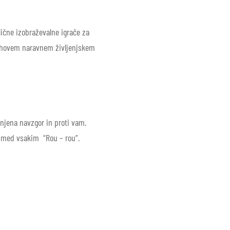
lične izobraževalne igrače za
 njihovem naravnem življenjskem
rnjena navzgor in proti vam
.
 med vsakim “Rou – rou”.