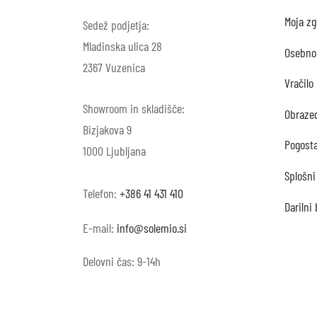
Moja z
Sedež podjetja:
Mladinska ulica 28
Osebno
2367 Vuzenica
Vračilo
Showroom in skladišče:
Obrazec
Bizjakova 9
Pogost
1000 Ljubljana
Splošni
Telefon:
+386 41 431 410
Darilni
E-mail:
info@solemio.si
Delovni čas: 9-14h