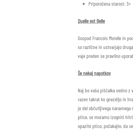
Priporočena starost: 3+
Quelle est Belle
Gospod Francois Morelle in podj
so različne in ustvarjajo drug
vaje preden se pravilno uporab
Še nekaj napotkov
Naj bo vaša piščalka vedno z v
razen takrat ko gnezdijo in hr
je del občutljivega naravnega 
ptice, se moramo izogniti hitr
opazite ptico, počakajte, da s