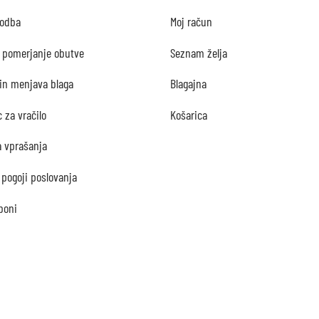
godba
Moj račun
 pomerjanje obutve
Seznam želja
 in menjava blaga
Blagajna
 za vračilo
Košarica
a vprašanja
 pogoji poslovanja
 boni