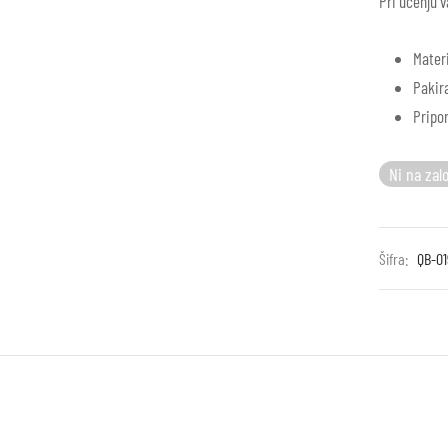
Pri učenju 
Materi
Pakira
Pripo
Ni na zal
Šifra:
QB-01