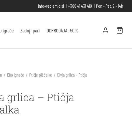
info@solemio.si
|
+386 41 431 410
|
Pon - Pet: 9 - 14h
o igrače
Zadnji pari
ODPRODAJA -50%
an
/
Eko igrače
/
Ptičje piščalke
/
Divja grlica – Ptičja
a grlica – Ptičja
alka
€