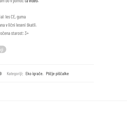
vam bo v pomoč
ta video.
al: les CE, guma
na v lični leseni škatli.
ročena starost: 3+
ogi
9
Kategoriji:
Eko igrače
,
Ptičje piščalke