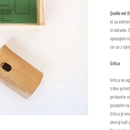
Quelle est B
ki so edins
in odrasle. 
opazujete in
ter se z nji
Grlica
Grlica se og
trdno primit
prislonite u
pozabite na
Grlica je en
skoraj tudi 