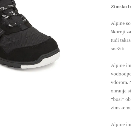
Zimsko b
Alpine so
škornji z
tudi takr
snežiti.
Alpine im
vodoodpo
vdorom. N
ohranja s
“bosi” ob
zimskemu
Alpine im