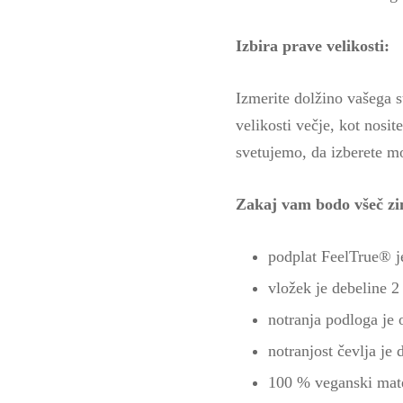
Izbira prave velikosti:
Izmerite dolžino vašega s
velikosti večje, kot nosi
svetujemo, da izberete mo
Zakaj vam bodo všeč zi
podplat FeelTrue® je
vložek je debeline 2
notranja podloga je 
notranjost čevlja j
100 % veganski mate