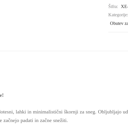
Šifra:
XE
Kategorije
Obutev za
e!
esni, lahki in minimalistični škornji za sneg. Obljubljajo u
e začnejo padati in začne snežiti.