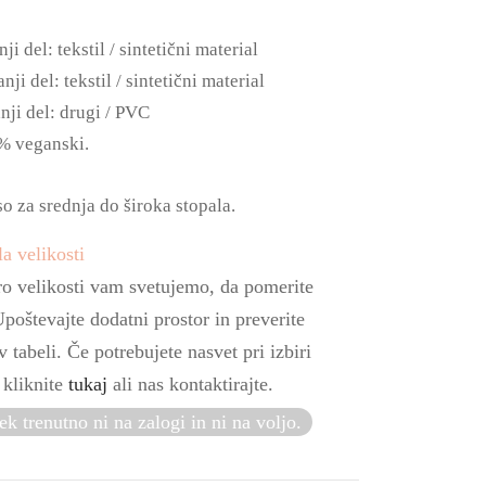
ji del: tekstil / sintetični material
nji del: tekstil / sintetični material
nji del: drugi / PVC
% veganski.
so za srednja do široka stopala.
a velikosti
ro velikosti vam svetujemo, da pomerite
Upoštevajte dodatni prostor in preverite
v tabeli. Če potrebujete nasvet pri izbiri
, kliknite
tukaj
ali nas kontaktirajte.
ek trenutno ni na zalogi in ni na voljo.