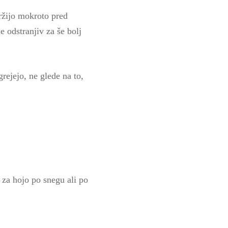
ržijo mokroto pred
e odstranjiv za še bolj
rejejo, ne glede na to,
 za hojo po snegu ali po