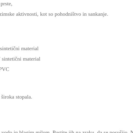
 prste,
zimske aktivnosti, kot so pohodništvo in sankanje.
 sintetični material
/ sintetični material
/ PVC
 široka stopala.
lo vodo in blagim milom. Pustite jih na zraku, da se posušijo