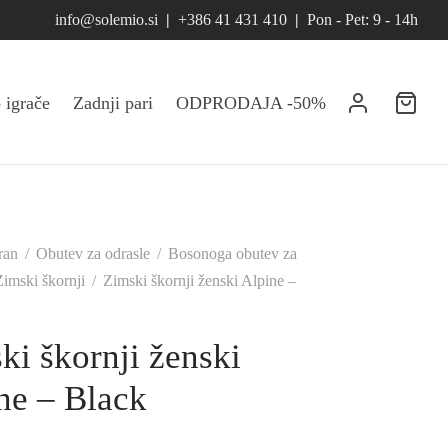
info@solemio.si
|
+386 41 431 410
|
Pon - Pet: 9 - 14h
 igrače
Zadnji pari
ODPRODAJA -50%
ran
/
Obutev za odrasle
/
Bosonoga obutev za
Zimski škornji
/
Zimski škornji ženski Alpine –
ki škornji ženski
ne – Black