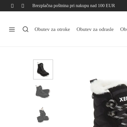
Brezplačna poštnina pri nakupu nad 100 EUR
Obutev za otroke
Obutev za odrasle
Obu