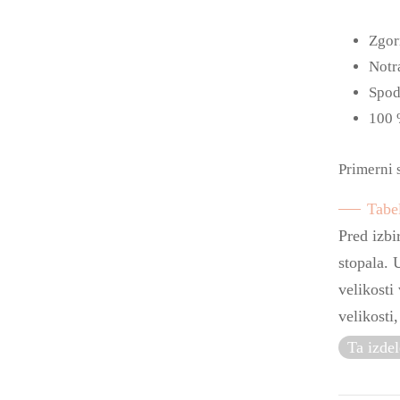
Zgorn
Notra
Spod
100 
Primerni 
Tabel
Pred izbi
stopala. 
velikosti 
velikosti
Ta izdel