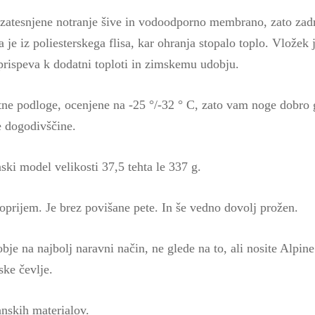
atesnjene notranje šive in vodoodporno membrano, zato zad
e iz poliesterskega flisa, kar ohranja stopalo toplo. Vložek j
prispeva k dodatni toploti in zimskemu udobju.
ne podloge, ocenjene na -25 °/-32 ° C, zato vam noge dobro g
 dogodivščine.
ski model velikosti 37,5 tehta le 337 g.
oprijem. Je brez povišane pete. In še vedno dovolj prožen.
e na najbolj naravni način, ne glede na to, ali nosite Alpine
ske čevlje.
anskih materialov.