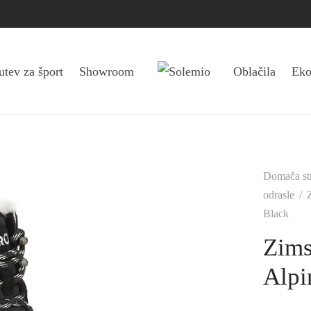
tev za šport
Showroom
Oblačila
Eko
Domača st
odrasle
/
Black
Zims
Alpi