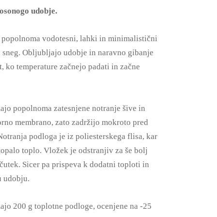
osonogo udobje.
 popolnoma vodotesni, lahki in minimalistični
a sneg. Obljubljajo udobje in naravno gibanje
at, ko temperature začnejo padati in začne
ajo popolnoma zatesnjene notranje šive in
rno membrano, zato zadržijo mokroto pred
otranja podloga je iz poliesterskega flisa, kar
topalo toplo. Vložek je odstranjiv za še bolj
čutek. Sicer pa prispeva k dodatni toploti in
 udobju.
ajo 200 g toplotne podloge, ocenjene na -25