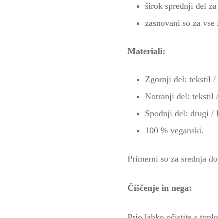
širok sprednji del za
zasnovani so za vse 
Materiali:
Zgornji del: tekstil /
Notranji del: tekstil 
Spodnji del: drugi 
100 % veganski.
Primerni so za srednja do
Čiščenje in nega:
Prio lahko očistite s top