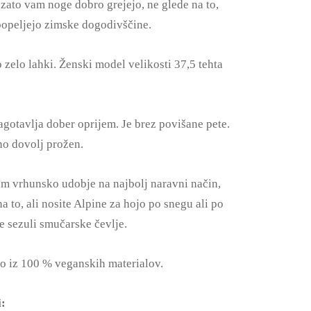
, zato vam noge dobro grejejo, ne glede na to,
opeljejo zimske dogodivščine.
o zelo lahki. Ženski model velikosti 37,5 tehta
agotavlja dober oprijem. Je brez povišane pete.
no dovolj prožen.
m vrhunsko udobje na najbolj naravni način,
a to, ali nosite Alpine za hojo po snegu ali po
te sezuli smučarske čevlje.
so iz 100 % veganskih materialov.
i: