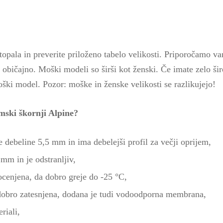
topala in preverite priloženo tabelo velikosti. Priporočamo va
te običajno. Moški modeli so širši kot ženski. Če imate zelo ši
ški model. Pozor: moške in ženske velikosti se razlikujejo!
mski škornji Alpine?
 debeline 5,5 mm in ima debelejši profil za večji oprijem,
 mm in je odstranljiv,
ocenjena, da dobro greje do -25 °C,
e dobro zatesnjena, dodana je tudi vodoodporna membrana,
riali,