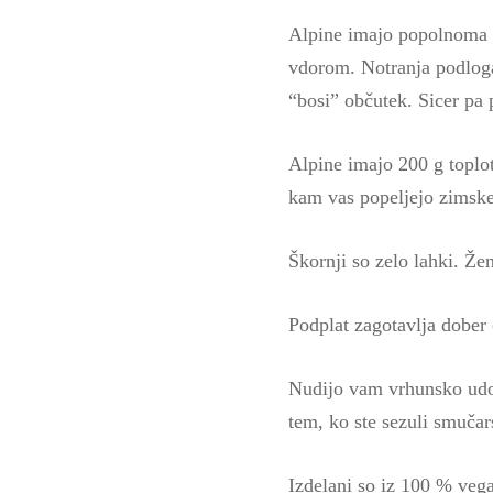
Alpine imajo popolnoma z
vdorom. Notranja podloga j
“bosi” občutek. Sicer pa 
Alpine imajo 200 g toplot
kam vas popeljejo zimske
Škornji so zelo lahki. Žen
Podplat zagotavlja dober 
Nudijo vam vrhunsko udobj
tem, ko ste sezuli smučar
Izdelani so iz 100 % veg