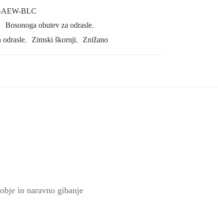
-AEW-BLC
:
Bosonoga obutev za odrasle
,
 odrasle
,
Zimski škornji
,
Znižano
dobje in naravno gibanje