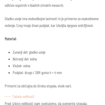
odličen sopotnik v hladnih zimskih mesecih.
Gladko usnje ima vodoodbojne lastnosti in je primerno za vsakodnevno
nošenje. Cosy imajo šivan podplat, kar izboljša njegovo vzdržljivost.
Material:
Zunanji del: gladko usnje
Notranji del: volna
Vložek: volna
Podplat: drugo / SBR guma 4 + 4 mm
Primerni za običajna do široka stopala, visok nart.
Tabela velikosti
Pred izbiro velikosti vam svetujemo, da pomerite stopala.