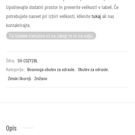
Upoštevajte dodatni prostor in preverite velikosti v tabeli. Če
potrebujete nasvet pri izbiri velikosti, kliknite
tukaj
ali nas
kontaktirajte.
Ta izdelek trenutno ni na zalogi in ni na voljo.
Šifra:
SH-COZY2BL
Kategorije:
Bosonoga obutev za odrasle
,
Obutev za odrasle
,
Zimski škornji
,
Znižano
Opis