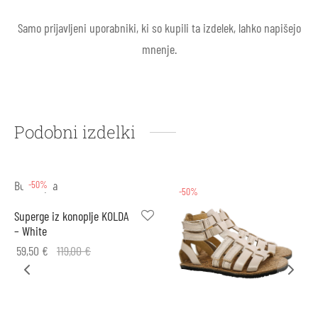
Samo prijavljeni uporabniki, ki so kupili ta izdelek, lahko napišejo
mnenje.
Podobni izdelki
Bohempia
-50%
-50%
Superge iz konoplje KOLDA
– White
59,50
€
119,00
€