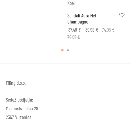
Koel
Sandali Aura Met –
Champagne
Price
37,48
€
–
39,98
€
74,95
€
–
Price
range:
79,95
€
range:
37,48 €
74,95 €
through
through
39,98 €
79,95 €
Filing d.o.o.
Sedež podjetja:
Mladinska ulica 28
2367 Vuzenica