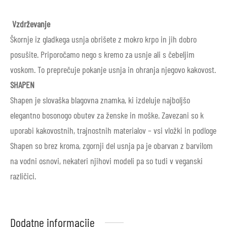
Vzdrževanje
Škornje iz gladkega usnja obrišete z mokro krpo in jih dobro
posušite. Priporočamo nego s kremo za usnje ali s čebeljim
voskom. To preprečuje pokanje usnja in ohranja njegovo kakovost.
SHAPEN
Shapen je slovaška blagovna znamka, ki izdeluje najboljšo
elegantno bosonogo obutev za ženske in moške. Zavezani so k
uporabi kakovostnih, trajnostnih materialov – vsi vložki in podloge
Shapen so brez kroma, zgornji del usnja pa je obarvan z barvilom
na vodni osnovi, nekateri njihovi modeli pa so tudi v veganski
različici.
Dodatne informacije