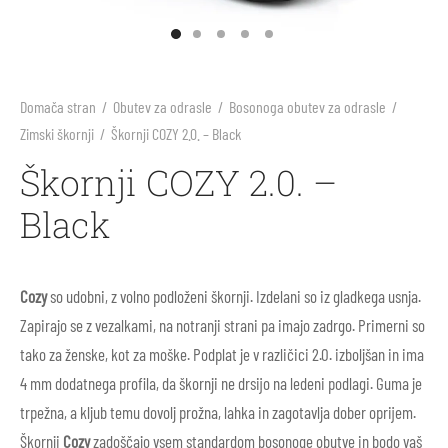
arji
li
ila za sonce
ne barve in plastelini
i škornji
inke
nje
blačila za odrasle
rična igra
Domača stran
/
Obutev za odrasle
/
Bosonoga obutev za odrasle
/
Zimski škornji
/
Škornji COZY 2.0. – Black
 škornji
arji
s, telovadnica
e figure Holztiger
Škornji COZY 2.0. –
v za prve korake
 škornji
ništvo
e igrače Grimm’s
Black
li
i
e igrače Grapat
Cozy
so udobni, z volno podloženi škornji. Izdelani so iz gladkega usnja.
ice
i škornji
e punčke
Zapirajo se z vezalkami, na notranji strani pa imajo zadrgo. Primerni so
tako za ženske, kot za moške.
Podplat je v različici 2.0. izboljšan in ima
ki in nega čevljev
ice za odrasle
rvanke
4 mm dodatnega profila, da škornji ne drsijo na ledeni podlagi. Guma je
trpežna, a kljub temu dovolj prožna, lahka in zagotavlja dober oprijem.
ki in nega čevljev
Škornji
Cozy
zadoščajo vsem standardom bosonoge obutve in bodo vaš