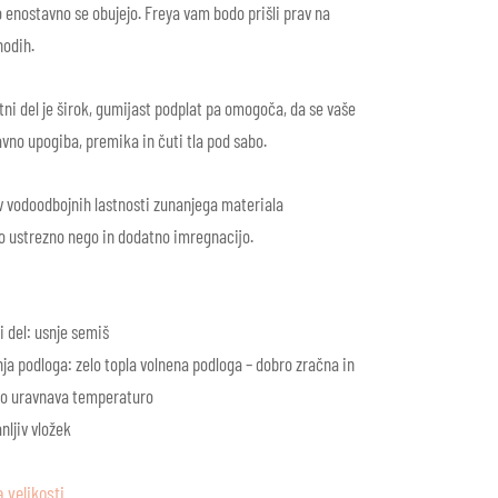
o enostavno se obujejo. Freya vam bodo prišli prav na
hodih.
tni del je širok, gumijast podplat pa omogoča,
da se vaše
vno upogiba, premika in čuti tla pod sabo.
v vodoodbojnih lastnosti zunanjega materiala
 ustrezno nego in dodatno imregnacijo.
i del: usnje semiš
ja podloga: zelo topla volnena podloga – dobro zračna in
no uravnava temperaturo
nljiv vložek
 velikosti