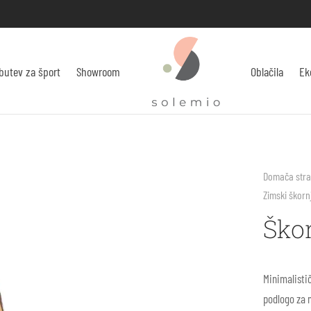
butev za šport
Showroom
Oblačila
Ek
Domača str
Zimski škornj
Škor
Minimalistič
podlogo za m