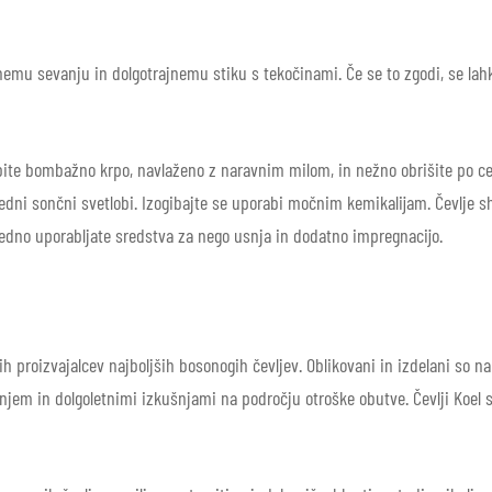
čnemu sevanju in dolgotrajnemu stiku s tekočinami.
Če se to zgodi, se lah
bite bombažno krpo, navlaženo z naravnim milom, in nežno obrišite po cel
edni sončni svetlobi. Izogibajte se uporabi močnim kemikalijam. Čevlje 
dno uporabljate sredstva za nego usnja in dodatno impregnacijo.
h proizvajalcev najboljših bosonogih čevljev.
Oblikovani in izdelani so n
njem in dolgoletnimi izkušnjami na področju otroške obutve. Čevlji Koel s