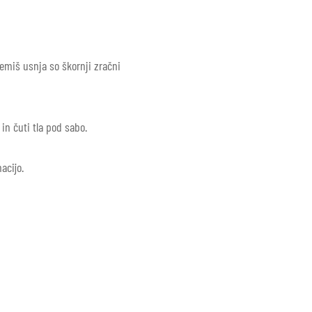
semiš usnja so škornji zračni
in čuti tla pod sabo.
acijo.