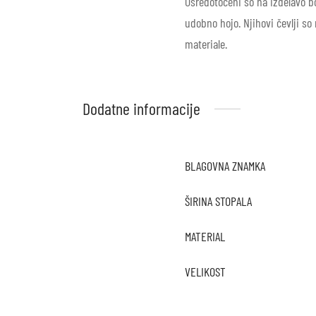
Osredotočeni so na izdelavo bo
udobno hojo. Njihovi čevlji so 
materiale.
Dodatne informacije
BLAGOVNA ZNAMKA
ŠIRINA STOPALA
MATERIAL
VELIKOST