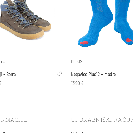
oes
Plus12
ji – Serra
Nogavice Plus12 – modre
€
13,90
€
e možnosti
Izberite možnosti
ORMACIJE
UPORABNIŠKI RAČU