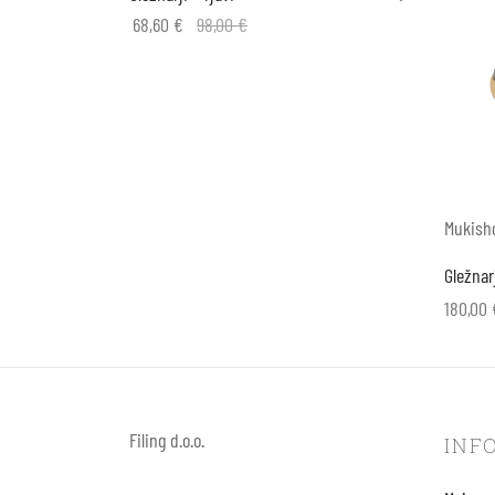
68,60
€
98,00
€
Izberite možnosti
Mukish
Gležnar
180,00
Izberit
Filing d.o.o.
INF