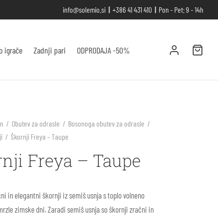
info@solemio.si
|
+386 41 431 410
|
Pon - Pet: 9 - 14h
o igrače
Zadnji pari
ODPRODAJA -50%
an
/
Obutev za odrasle
/
Bosonoga obutev za odrasle
/
i
/
Škornji Freya – Taupe
nji Freya – Taupe
ni in elegantni škornji iz semiš usnja s toplo volneno
rzle zimske dni. Zaradi semiš usnja so škornji zračni in