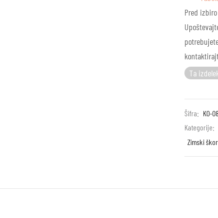
Pred izbiro
Upoštevajte
potrebujete
kontaktiraj
Ta izdelek
Šifra:
KO-0
Kategorije:
Zimski škor