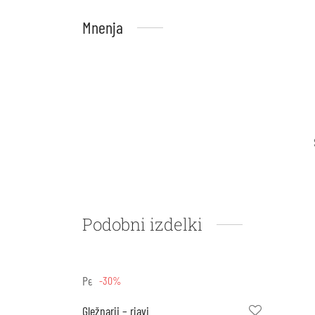
Mnenja
Podobni izdelki
Pegres
-30%
Gležnarji – rjavi