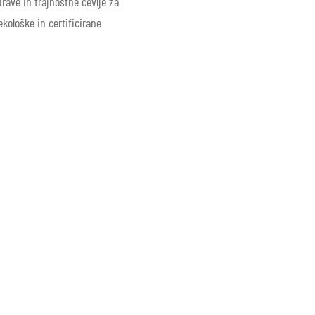
rave in trajnostne čevlje za
 ekološke in
certificirane