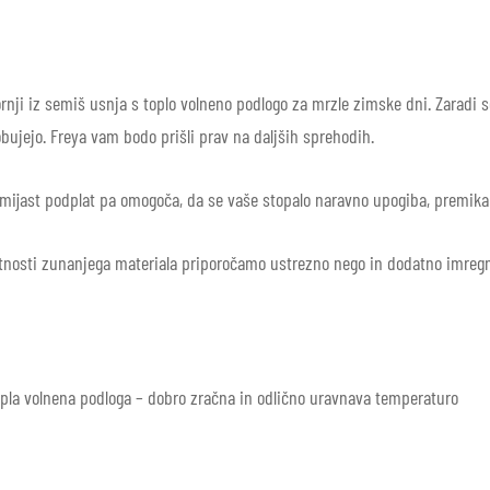
ornji iz semiš usnja s toplo volneno podlogo za mrzle zimske dni. Zaradi 
obujejo. Freya vam bodo prišli prav na daljših sprehodih.
gumijast podplat pa omogoča,
da se vaše stopalo naravno upogiba, premika 
tnosti zunanjega materiala priporočamo ustrezno nego in dodatno imregn
topla volnena podloga – dobro zračna in odlično uravnava temperaturo