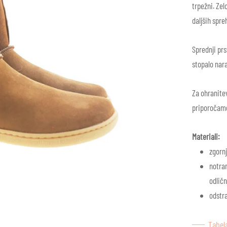
trpežni. Zel
daljših spre
Sprednji prs
stopalo nara
Za ohranite
priporočamo
Materiali:
zgornj
notran
odlič
odstra
Tabela