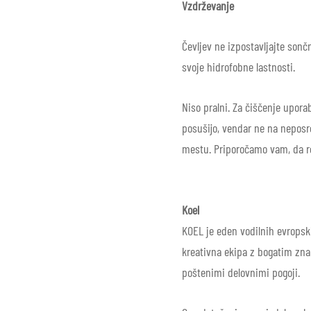
Vzdrževanje
Čevljev ne izpostavljajte son
svoje hidrofobne lastnosti.
Niso pralni. Za čiščenje upora
posušijo, vendar ne na neposr
mestu. Priporočamo vam, da re
Koel
KOEL je eden vodilnih evropski
kreativna ekipa z bogatim zna
poštenimi delovnimi pogoji.