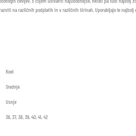
sonogih čevljev, s ciljem ustvariti najudobnejše, hkrati pa tudi najbolj zd
razviti na različnih podplatih in v različnih širinah. Uporabljajo le najbolj
Koel
Srednje
Usnje
36, 37, 38, 39, 40, 41, 42