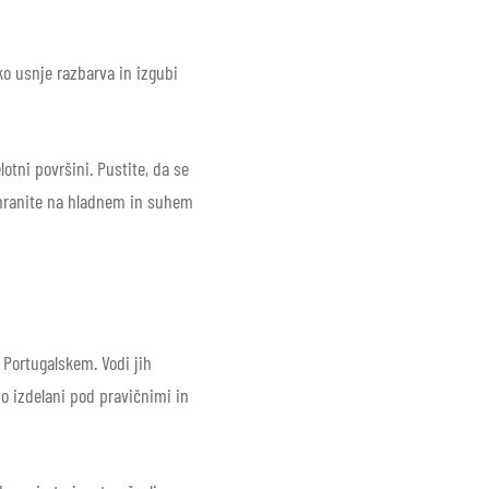
ko usnje razbarva in izgubi
otni površini. Pustite, da se
shranite na hladnem in suhem
a Portugalskem. Vodi jih
o izdelani pod pravičnimi in