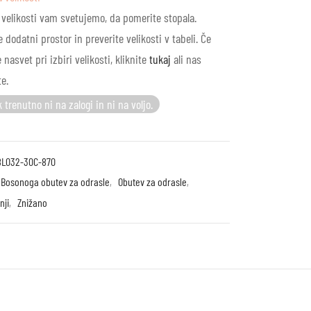
 velikosti vam svetujemo, da pomerite stopala.
 dodatni prostor in preverite velikosti v tabeli. Če
 nasvet pri izbiri velikosti, kliknite
tukaj
ali nas
te.
 trenutno ni na zalogi in ni na voljo.
8L032-30C-870
Bosonoga obutev za odrasle
,
Obutev za odrasle
,
nji
,
Znižano