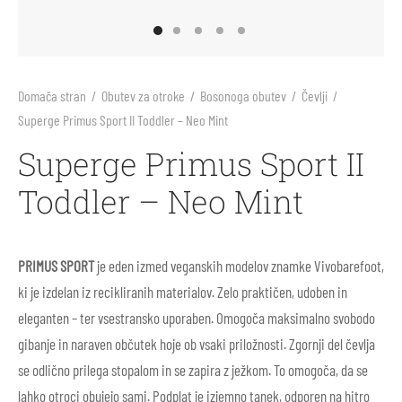
arji
li
ila za sonce
ne barve in plastelini
i škornji
inke
nje
blačila za odrasle
rična igra
Domača stran
/
Obutev za otroke
/
Bosonoga obutev
/
Čevlji
/
Superge Primus Sport II Toddler – Neo Mint
 škornji
arji
s, telovadnica
e figure Holztiger
Superge Primus Sport II
v za prve korake
 škornji
ništvo
e igrače Grimm’s
Toddler – Neo Mint
li
i
e igrače Grapat
PRIMUS SPORT
je eden izmed veganskih modelov znamke Vivobarefoot,
ice
i škornji
e punčke
ki je izdelan iz recikliranih materialov. Zelo praktičen, udoben in
eleganten – ter vsestransko uporaben. Omogoča maksimalno svobodo
ki in nega čevljev
ice za odrasle
rvanke
gibanje in naraven občutek hoje ob vsaki priložnosti. Zgornji del čevlja
se odlično prilega stopalom in se zapira z ježkom. To omogoča, da se
ki in nega čevljev
lahko otroci obujejo sami. Podplat je izjemno tanek, odporen na hitro