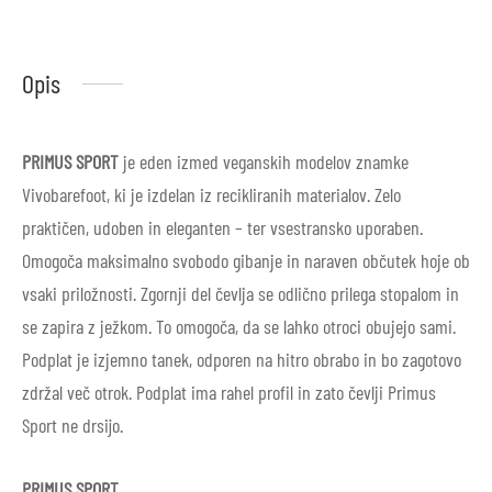
Opis
PRIMUS SPORT
je eden izmed veganskih modelov znamke
Vivobarefoot, ki je izdelan iz recikliranih materialov. Zelo
praktičen, udoben in eleganten – ter vsestransko uporaben.
Omogoča maksimalno svobodo gibanje in naraven občutek hoje ob
vsaki priložnosti. Zgornji del čevlja se odlično prilega stopalom in
se zapira z ježkom. To omogoča, da se lahko otroci obujejo sami.
Podplat je izjemno tanek, odporen na hitro obrabo in bo zagotovo
zdržal več otrok. Podplat ima rahel profil in zato čevlji Primus
Sport ne drsijo.
PRIMUS SPORT