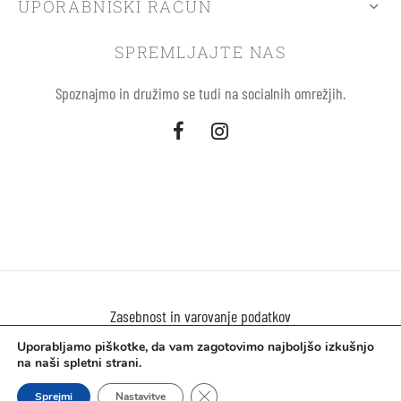
UPORABNIŠKI RAČUN
SPREMLJAJTE NAS
Spoznajmo in družimo se tudi na socialnih omrežjih.
Zasebnost in varovanje podatkov
Uporabljamo piškotke, da vam zagotovimo najboljšo izkušnjo
Uporaba piškokov
na naši spletni strani.
Close GDPR Cookie Banner
©2021 Solemio.si
Sprejmi
Nastavitve