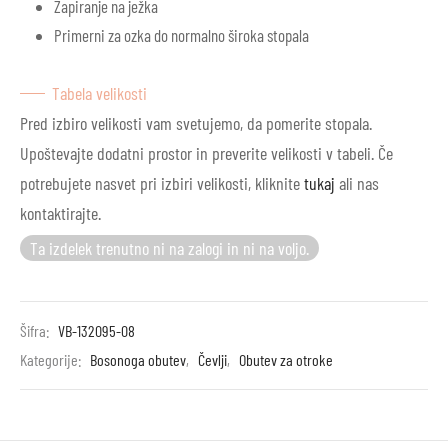
Zapiranje na ježka
Primerni za ozka do normalno široka stopala
Tabela velikosti
Pred izbiro velikosti vam svetujemo, da pomerite stopala.
Upoštevajte dodatni prostor in preverite velikosti v tabeli. Če
potrebujete nasvet pri izbiri velikosti, kliknite
tukaj
ali nas
kontaktirajte.
Ta izdelek trenutno ni na zalogi in ni na voljo.
Šifra:
VB-132095-08
Kategorije:
Bosonoga obutev
,
Čevlji
,
Obutev za otroke