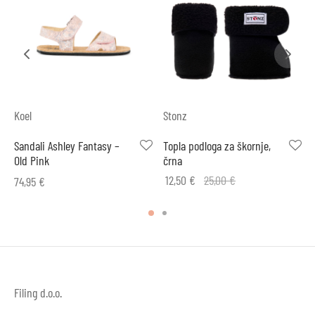
Koel
Stonz
Sandali Ashley Fantasy –
Topla podloga za škornje,
Old Pink
črna
12,50
€
25,00
€
74,95
€
Filing d.o.o.