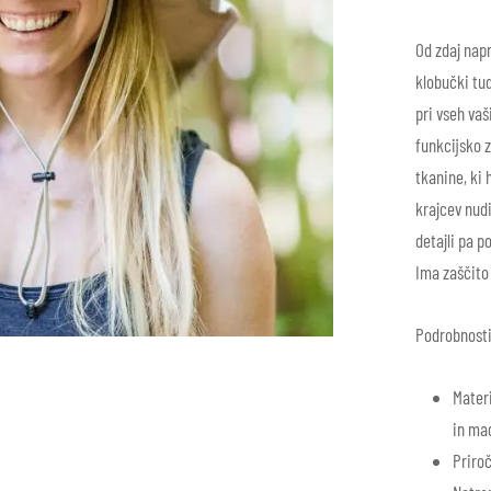
Od zdaj nap
klobučki tu
pri vseh va
funkcijsko z
tkanine, ki 
krajcev nudi
detajli pa p
Ima zaščito
Podrobnosti
Materi
in ma
Priroč