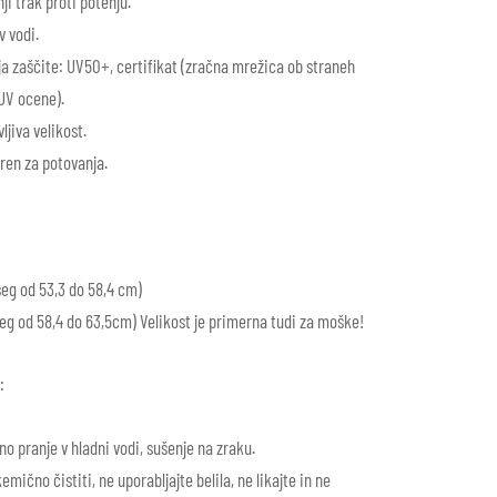
ji trak proti potenju.
v vodi.
ja zaščite: UV50+, certifikat (zračna mrežica ob straneh
UV ocene).
ljiva velikost.
ren za potovanja.
seg od 53,3 do 58,4 cm)
eg od 58,4 do 63,5cm) Velikost je primerna tudi za moške!
:
 pranje v hladni vodi, sušenje na zraku.
ično čistiti, ne uporabljajte belila, ne likajte in ne