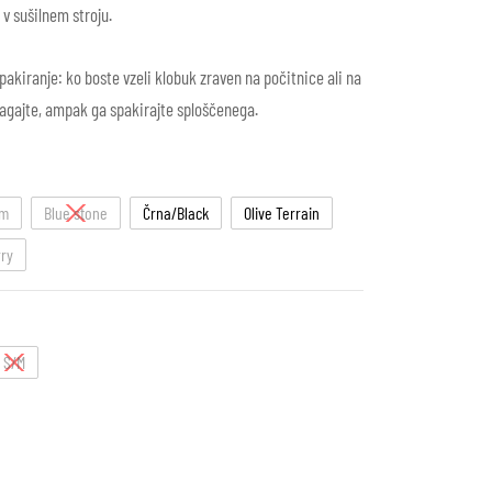
 v sušilnem stroju.
pakiranje: ko boste vzeli klobuk zraven na počitnice ali na
lagajte, ampak ga spakirajte sploščenega.
am
Blue stone
Črna/Black
Olive Terrain
rry
S/M