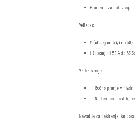
Primeren za potovanja.
Velikost:
M (obseg od 53,3 do 58,4
L (obseg od 58,4 do 63,5
Vzdrževanje:
Ročno pranje v hladni 
Ne kemično čistiti, ne u
Navodila za pakiranje: ko bost