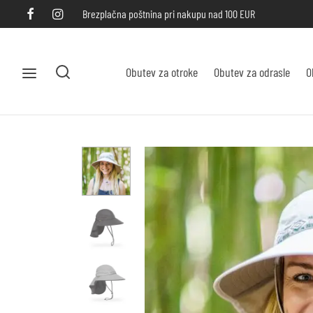
Brezplačna poštnina pri nakupu nad 100 EUR
Obutev za otroke
Obutev za odrasle
O