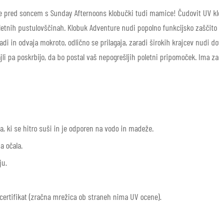
ne pred soncem s Sunday Afternoons klobučki tudi mamice! Čudovit UV k
letnih pustulovščinah. Klobuk Adventure nudi popolno funkcijsko zaščito 
adi in odvaja mokroto, odlično se prilagaja, zaradi širokih krajcev nudi d
jli pa poskrbijo, da bo postal vaš nepogrešljih poletni pripomoček. Ima z
na, ki se hitro suši in je odporen na vodo in madeže.
a očala.
ju.
certifikat (zračna mrežica ob straneh nima UV ocene).