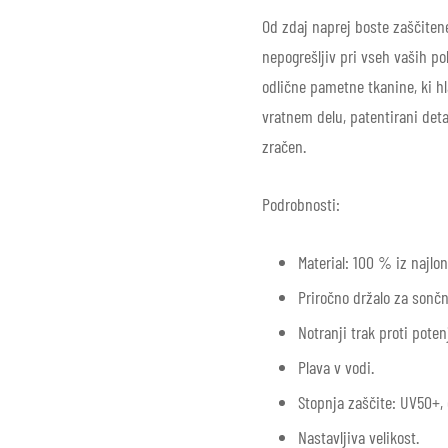
Od zdaj naprej boste zaščite
nepogrešljiv pri vseh vaših po
odlične pametne tkanine, ki hl
vratnem delu, patentirani deta
zračen.
Podrobnosti:
Material: 100 % iz najlo
Priročno držalo za sončn
Notranji trak proti poten
Plava v vodi.
Stopnja zaščite: UV50+, 
Nastavljiva velikost.