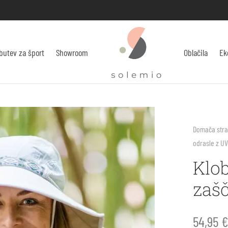
butev za šport
Showroom
Oblačila
Ek
Domača str
odrasle z U
Klob
zaš
54,95