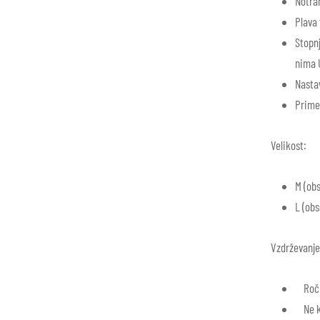
Notran
Plava 
Stopn
nima 
Nastav
Prime
Velikost:
M (ob
L (obs
Vzdrževanje
Ročno
Ne kem