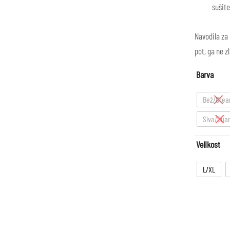
sušite
Navodila za 
pot, ga ne z
Barva
Bež/Cre
Siva/Qua
Velikost
L/XL