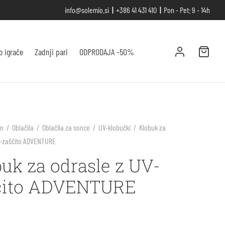
info@solemio.si
|
+386 41 431 410
|
Pon - Pet: 9 - 14h
o igrače
Zadnji pari
ODPRODAJA -50%
an
/
Oblačila
/
Oblačila za sonce
/
UV-klobučki
/
Klobuk za
V-zaščito ADVENTURE
uk za odrasle z UV-
čito ADVENTURE
€