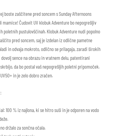
rej boste zaščitene pred soncem s Sunday Afternoons
di mamice! Čudovit UV klobuk Adventure bo nepogrešljiv
ših poletnih pustulovščinah. Klobuk Adventure nudi popolno
aščito pred soncem, saj je izdelan iz odlične pametne
hladi in odvaja mokroto, odlično se prilagaja, zaradi širokih
 dovolj sence na obrazu in vratnem delu, patentirani
oskrbijo, da bo postal vaš nepogrešljih poletni pripomoček.
 UV50+ in je zelo dobro zračen.
:
al: 100 % iz najlona, ki se hitro suši in je odporen na vodo
deže.
no držalo za sončna očala.