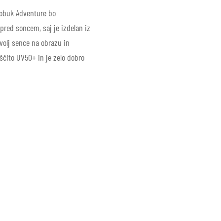
lobuk Adventure bo
pred soncem, saj je izdelan iz
ovolj sence na obrazu in
aščito UV50+ in je zelo dobro