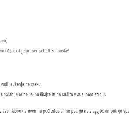
 cm)
cm) Velikost je primerna tudi za moške!
vodi, sušenje na zraku.
porabljajte belila, ne likajte in ne sušite v sušilnem stroju.
e vzeli klobuk zraven na počitnice ali na pot, ga ne zlagajte, ampak ga sp