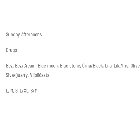
Sunday Afternoons
Drugo
Bež, Bež/Cream, Blue moon, Blue stone, Črna/Black, Lila, Lila/Iris, Oliv
Siva/Quarry, Vijoličasta
L, M, S, L/XL, S/M