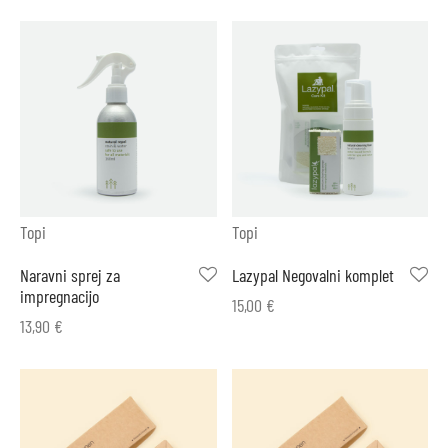
Topi
Topi
Naravni sprej za
Lazypal Negovalni komplet
impregnacijo
15,00
€
13,90
€