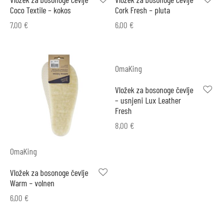
Coco Textile – kokos
Cork Fresh – pluta
7,00
€
6,00
€
OmaKing
Vložek za bosonoge čevlje
– usnjeni Lux Leather
Fresh
8,00
€
OmaKing
Vložek za bosonoge čevlje
Warm – volnen
6,00
€