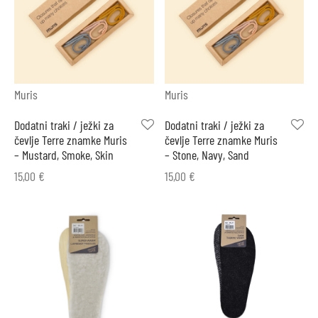
Muris
Muris
Dodatni traki / ježki za
Dodatni traki / ježki za
čevlje Terre znamke Muris
čevlje Terre znamke Muris
– Mustard, Smoke, Skin
– Stone, Navy, Sand
15,00
€
15,00
€