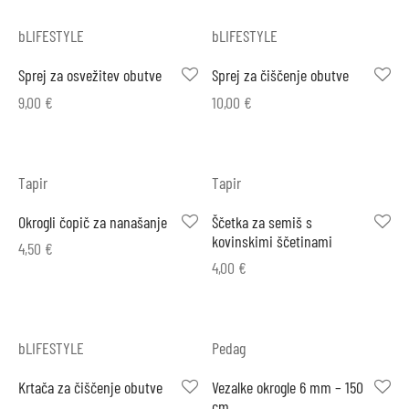
bLIFESTYLE
bLIFESTYLE
Sprej za osvežitev obutve
Sprej za čiščenje obutve
9,00
€
10,00
€
Tapir
Tapir
Okrogli čopič za nanašanje
Ščetka za semiš s
kovinskimi ščetinami
4,50
€
4,00
€
bLIFESTYLE
Pedag
Krtača za čiščenje obutve
Vezalke okrogle 6 mm – 150
cm