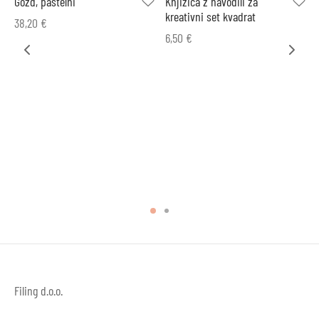
Gozd, pastelni
Knjižica z navodili za
kreativni set kvadrat
38,20
€
6,50
€
Filing d.o.o.