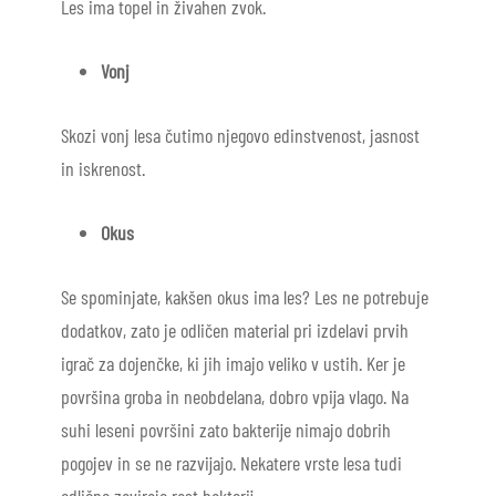
Les ima topel in živahen zvok.
Vonj
Skozi vonj lesa čutimo njegovo edinstvenost, jasnost
in iskrenost.
Okus
Se spominjate, kakšen okus ima les? Les ne potrebuje
dodatkov, zato je odličen material pri izdelavi prvih
igrač za dojenčke, ki jih imajo veliko v ustih. Ker je
površina groba in neobdelana, dobro vpija vlago. Na
suhi leseni površini zato bakterije nimajo dobrih
pogojev in se ne razvijajo. Nekatere vrste lesa tudi
odlično zavirajo rast bakterij.