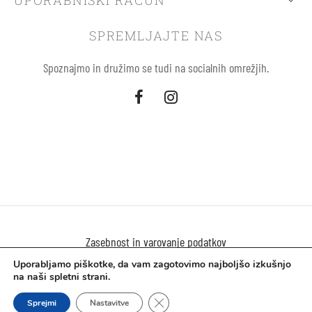
SPREMLJAJTE NAS
Spoznajmo in družimo se tudi na socialnih omrežjih.
Zasebnost in varovanje podatkov
Uporabljamo piškotke, da vam zagotovimo najboljšo izkušnjo
Uporaba piškokov
na naši spletni strani.
Close GDPR Cookie Banner
©2021 Solemio.si
Sprejmi
Nastavitve