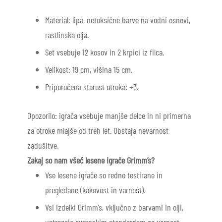
Material: lipa, netoksične barve na vodni osnovi,
rastlinska olja.
Set vsebuje 12 kosov in 2 krpici iz filca.
Velikost: 19 cm, višina 15 cm.
Priporočena starost otroka: +3.
Opozorilo: igrača vsebuje manjše delce in ni primerna
za otroke mlajše od treh let. Obstaja nevarnost
zadušitve.
Zakaj so nam všeč lesene igrače Grimm’s?
Vse lesene igrače so redno testirane in
pregledane (kakovost in varnost).
Vsi izdelki Grimm’s, vključno z barvami in olji,
ustrezajo evropskim standardom za varnost