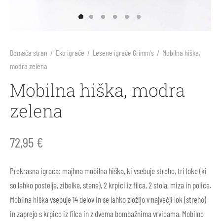
arji
li
ila za sonce
ne barve in plastelini
i škornji
inke
nje
blačila za odrasle
rična igra
Domača stran
/
Eko igrače
/
Lesene igrače Grimm's
/
Mobilna hiška,
modra zelena
 škornji
arji
s, telovadnica
e figure Holztiger
Mobilna hiška, modra
v za prve korake
 škornji
ništvo
e igrače Grimm’s
zelena
li
i
e igrače Grapat
72,95
€
ice
i škornji
e punčke
Prekrasna igrača: majhna mobilna hiška, ki vsebuje streho, tri loke (ki
ki in nega čevljev
ice za odrasle
rvanke
so lahko postelje, zibelke, stene), 2 krpici iz filca, 2 stola, miza in police.
Mobilna hiška vsebuje 14 delov in se lahko zložijo v največji lok (streho)
ki in nega čevljev
in zaprejo s krpico iz filca in z dvema bombažnima vrvicama. Mobilno