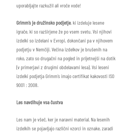
uporabljajte razkužil ali vroče vode!
Grimm’s je družinsko podjetje
, ki izdeluje lesene
igrače, ki so razširjene že po vsem svetu. Vsi njihovi
izdelki so izdelani v Evropi, dokončani pa v njihovem
podjetju v Nemčiji. Večina izdelkov je brušenih na
roko, zato so drugačni na pogled in prijetnejši na dotik
(v primerjavi z drugimi obdelavami lesa). Vsi leseni
izdelki podjetja Grimm’s imajo certifikat kakovosti ISO
9001 : 2008.
Les navdihuje vsa čustva
Les nam je všeč, ker je naravni material. Na lesenih
izdelkih se pojavljajo različni vzorci in oznake, zaradi