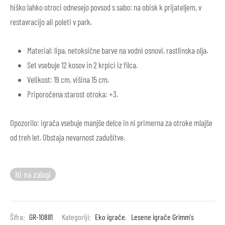
hiško lahko otroci odnesejo povsod s sabo: na obisk k prijateljem, v
restavracijo ali poleti v park.
Material: lipa, netoksične barve na vodni osnovi, rastlinska olja.
Set vsebuje 12 kosov in 2 krpici iz filca.
Velikost: 19 cm, višina 15 cm.
Priporočena starost otroka: +3.
Opozorilo: igrača vsebuje manjše delce in ni primerna za otroke mlajše
od treh let. Obstaja nevarnost zadušitve.
Ni na zalogi
Šifra:
GR-10881
Kategoriji:
Eko igrače
,
Lesene igrače Grimm's