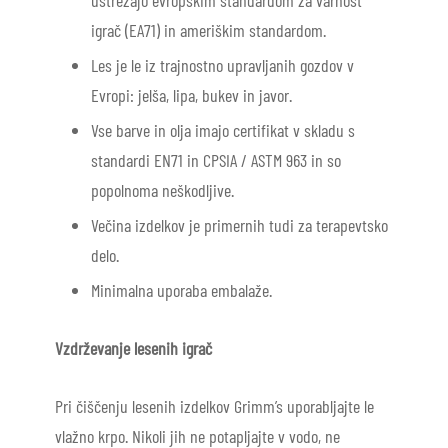
igrač (EA71) in ameriškim standardom.
Les je le iz trajnostno upravljanih gozdov v
Evropi: jelša, lipa, bukev in javor.
Vse barve in olja imajo certifikat v skladu s
standardi EN71 in CPSIA / ASTM 963 in so
popolnoma neškodljive.
Večina izdelkov je primernih tudi za terapevtsko
delo.
Minimalna uporaba embalaže.
Vzdrževanje lesenih igrač
Pri čiščenju lesenih izdelkov Grimm’s uporabljajte le
vlažno krpo. Nikoli jih ne potapljajte v vodo, ne