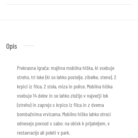
Opis
Prekrasna igrača: majhna mobilna hiška, ki vsebuje
streho, tri loke (ki so lahko postelje, zibelke, stene), 2
krpici iz filca, 2 stola, miza in police. Mobilna hiška
vsebuje 14 delov in se lahko zložijo v največji lok
(streho) in zaprejo s krpico iz filca in z dvema
bombažnima vrvicama. Mobilno hiško lahko otroci
odnesejo povsod s sabo: na obisk k prijateljem, v
restavracijo ali poleti v park.