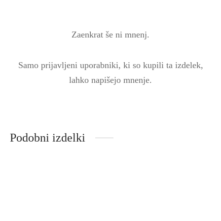
Zaenkrat še ni mnenj.
Samo prijavljeni uporabniki, ki so kupili ta izdelek,
lahko napišejo mnenje.
Podobni izdelki
Volnena majica – natur
Dežni pajac, siv