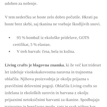
udoben za nošenje.
V tem nederčku se boste zelo dobro počutile. Hkrati pa
boste brez skrbi, saj tkanina ne vsebuje škodljivih snovi.
95 % bombaž iz ekološke pridelave, GOTS
certifikat, 5 % elastan.
V treh barvah: črna, bela in kožna.
Living crafts je blagovna znamka
, ki že več kot trideset
let izdeluje visokokakovostna naravna in trajnostna
oblačila. Njihova proizvodnja je okolju prijazna s
pravičnimi delovnimi pogoji. Oblačila Living crafts so
izdelana iz ekoloških surovin in barvana z okolju
prijaznimi netoksičnimi barvami za tkanine. Spodbujajo
trajnostno in brezčasno modo, zato je vsak njihov kos