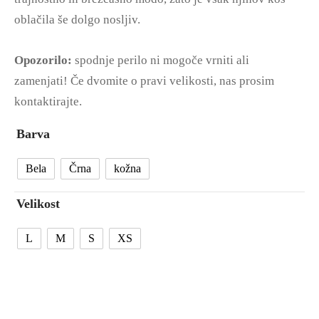
oblačila še dolgo nosljiv.
Opozorilo:
spodnje perilo ni mogoče vrniti ali
zamenjati! Če dvomite o pravi velikosti, nas prosim
kontaktirajte.
Barva
Bela
Črna
kožna
Velikost
L
M
S
XS