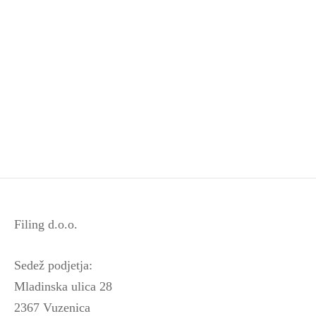
24,99
€
42,95
€
Zimski pajac – Milsyl
64,95
€
Filing d.o.o.
Sedež podjetja:
Mladinska ulica 28
2367 Vuzenica