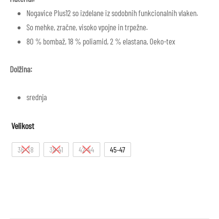
Nogavice Plus12 so izdelane iz sodobnih funkcionalnih vlaken.
So mehke, zračne, visoko vpojne in trpežne.
80 % bombaž, 18 % poliamid, 2 % elastana, Oeko-tex
Dolžina:
srednja
Velikost
36-38
39-41
42-44
45-47