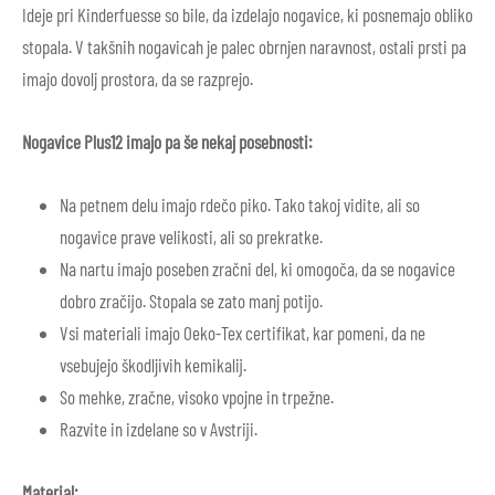
Ideje pri Kinderfuesse so bile, da izdelajo nogavice, ki posnemajo obliko
stopala. V takšnih nogavicah je palec obrnjen naravnost, ostali prsti pa
imajo dovolj prostora, da se razprejo.
Nogavice Plus12 imajo pa še nekaj posebnosti:
Na petnem delu imajo rdečo piko. Tako takoj vidite, ali so
nogavice prave velikosti, ali so prekratke.
Na nartu imajo poseben zračni del, ki omogoča, da se nogavice
dobro zračijo. Stopala se zato manj potijo.
Vsi materiali imajo Oeko-Tex certifikat, kar pomeni, da ne
vsebujejo škodljivih kemikalij.
So mehke, zračne, visoko vpojne in trpežne.
Razvite in izdelane so v Avstriji.
Material: