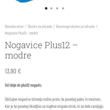
arji
li
ila za sonce
ne barve in plastelini
i škornji
inke
nje
blačila za odrasle
rična igra
Domača stran
/
Obutev za odrasle
/
Bosonoga obutev za odrasle
/
Nogavice Plus12 – modre
 škornji
arji
s, telovadnica
e figure Holztiger
Nogavice Plus12 –
v za prve korake
 škornji
ništvo
e igrače Grimm’s
modre
li
i
e igrače Grapat
13,90
€
ice
i škornji
e punčke
Od ideje do plus12 nogavic.
ki in nega čevljev
ice za odrasle
rvanke
Običajne nogavice stisnejo nožne prste, še posebej palec in mezinec.
ki in nega čevljev
Kar je še posebej škodljivo za majhna stopala otrok, ki se šele razvijajo.