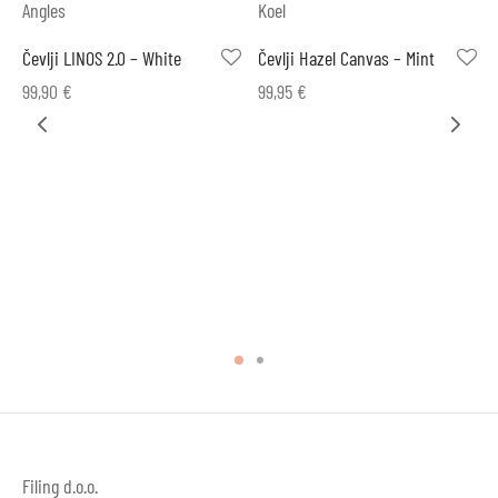
Angles
Koel
Čevlji LINOS 2.0 – White
Čevlji Hazel Canvas – Mint
99,90
€
99,95
€
Filing d.o.o.