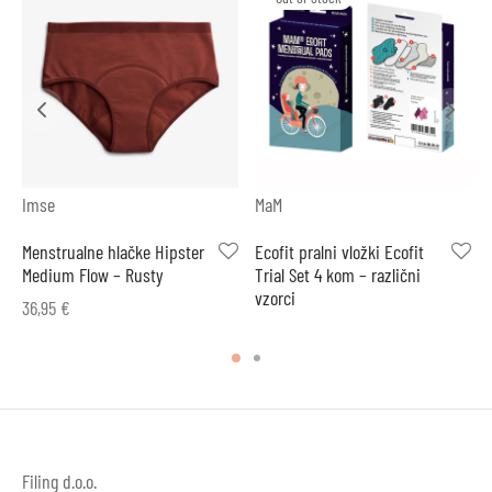
Imse
MaM
Menstrualne hlačke Hipster
Ecofit pralni vložki Ecofit
Medium Flow – Rusty
Trial Set 4 kom – različni
vzorci
36,95
€
Filing d.o.o.