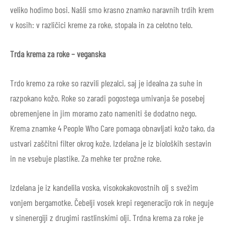
veliko hodimo bosi. Našli smo krasno znamko naravnih trdih krem
v kosih: v različici kreme za roke, stopala in za celotno telo.
Trda krema za roke – veganska
Trdo kremo za roke so razvili plezalci, saj je idealna za suhe in
razpokano kožo. Roke so zaradi pogostega umivanja še posebej
obremenjene in jim moramo zato nameniti še dodatno nego.
Krema znamke 4 People Who Care pomaga obnavljati kožo tako, da
ustvari zaščitni filter okrog kože. Izdelana je iz bioloških sestavin
in ne vsebuje plastike. Za mehke ter prožne roke.
Izdelana je iz kandelila voska, visokokakovostnih olj s svežim
vonjem bergamotke. Čebelji vosek krepi regeneracijo rok in neguje
v sinenergiji z drugimi rastlinskimi olji. Trdna krema za roke je