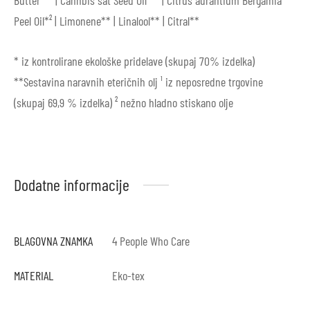
Peel Oil*² | Limonene** | Linalool** | Citral**
* iz kontrolirane ekološke pridelave (skupaj 70% izdelka)
**Sestavina naravnih eteričnih olj ¹ iz neposredne trgovine
(skupaj 69,9 % izdelka) ² nežno hladno stiskano olje
Dodatne informacije
BLAGOVNA ZNAMKA
4 People Who Care
MATERIAL
Eko-tex