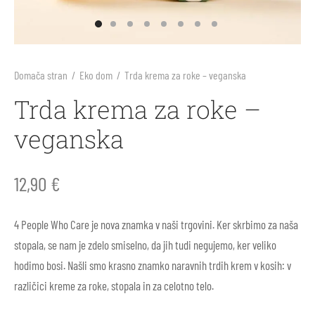
arji
li
ila za sonce
ne barve in plastelini
i škornji
inke
nje
blačila za odrasle
rična igra
Domača stran
/
Eko dom
/
Trda krema za roke – veganska
 škornji
arji
s, telovadnica
e figure Holztiger
Trda krema za roke –
veganska
v za prve korake
 škornji
ništvo
e igrače Grimm’s
li
i
e igrače Grapat
12,90
€
ice
i škornji
e punčke
4 People Who Care je nova znamka v naši trgovini. Ker skrbimo za naša
stopala, se nam je zdelo smiselno, da jih tudi negujemo, ker veliko
ki in nega čevljev
ice za odrasle
rvanke
hodimo bosi. Našli smo krasno znamko naravnih trdih krem v kosih: v
različici kreme za roke, stopala in za celotno telo.
ki in nega čevljev