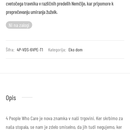
cvetočega travnika v različnih predelih Nemčije, kar pripomore k
preprečevanju umiranja žuželk.
Ni na zalogi
Šifra:
4P-VDS-6VPE-T1
Kategorija:
Eko dom
Opis
4 People Who Care je nova znamka v naši trgovini. Ker skrbimo za
naša stopala, se nam je zdelo smiselno, da jih tudi negujemo, ker