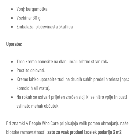
Vonj: bergamotka
Vsebina: 30 g
Embalaža: pločevinasta škatlica
Uporaba:
Trdo kremo nanesite na dlani in/ali hrbtno stran rok.
Pustite delovati.
Kremo lahko uporabite tudi na drugih suhih predelih telesa (npr.:
komolcih ali vratu).
Na rokah se ustvari prijeten zračen sloj, ki se hitro vpije in pusti
svilnato mehak občutek.
Pri znamki 4 People Who Care pripisujejo velik pomen ohranjanju naše
biotske raznovrstnosti,
zato za vsak prodani izdelek podarijo 3 m2