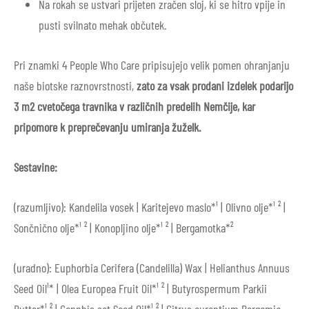
Na rokah se ustvari prijeten zračen sloj, ki se hitro vpije in
pusti svilnato mehak občutek.
Pri znamki 4 People Who Care pripisujejo velik pomen ohranjanju
naše biotske raznovrstnosti,
zato za vsak prodani izdelek podarijo
3 m2 cvetočega travnika v različnih predelih Nemčije, kar
pripomore k preprečevanju umiranja žuželk.
Sestavine:
(razumljivo):
Kandelila vosek | Karitejevo maslo*¹ | Olivno olje*¹ ² |
Sončnično olje*¹ ² | Konopljino olje*¹ ² | Bergamotka*²
(uradno): Euphorbia Cerifera (Candelilla) Wax | Helianthus Annuus
Seed Oil¹* | Olea Europea Fruit Oil*¹ ² | Butyrospermum Parkii
Butter*¹ ² | Cannbis sat Seed Oil*¹ ² | Citrus aurantium Bergamia