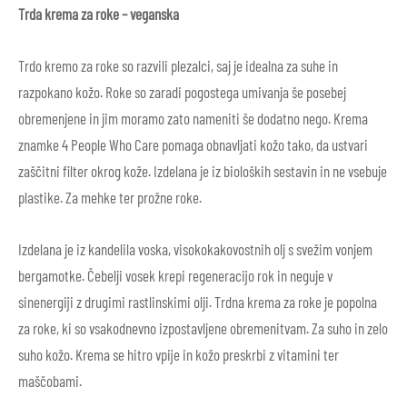
Trda krema za roke – veganska
Trdo kremo za roke so razvili plezalci, saj je idealna za suhe in
razpokano kožo. Roke so zaradi pogostega umivanja še posebej
obremenjene in jim moramo zato nameniti še dodatno nego. Krema
znamke 4 People Who Care pomaga obnavljati kožo tako, da ustvari
zaščitni filter okrog kože. Izdelana je iz bioloških sestavin in ne vsebuje
plastike. Za mehke ter prožne roke.
Izdelana je iz kandelila voska, visokokakovostnih olj s svežim vonjem
bergamotke. Čebelji vosek krepi regeneracijo rok in neguje v
sinenergiji z drugimi rastlinskimi olji. Trdna krema za roke je popolna
za roke, ki so vsakodnevno izpostavljene obremenitvam. Za suho in zelo
suho kožo. Krema se hitro vpije in kožo preskrbi z vitamini ter
maščobami.