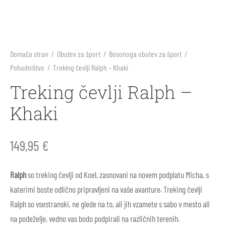
arji
li
ila za sonce
ne barve in plastelini
i škornji
inke
nje
blačila za odrasle
rična igra
Domača stran
/
Obutev za šport
/
Bosonoga obutev za šport
/
Pohodništvo
/
Treking čevlji Ralph – Khaki
 škornji
arji
s, telovadnica
e figure Holztiger
Treking čevlji Ralph –
v za prve korake
 škornji
ništvo
e igrače Grimm’s
Khaki
li
i
e igrače Grapat
149,95
€
ice
i škornji
e punčke
Ralph
so treking čevlji od Koel, zasnovani na novem podplatu Micha, s
ki in nega čevljev
ice za odrasle
rvanke
katerimi boste odlično pripravljeni na vaše avanture. Treking čevlji
Ralph so vsestranski, ne glede na to, ali jih vzamete s sabo v mesto ali
ki in nega čevljev
na podeželje, vedno vas bodo podpirali na različnih terenih.