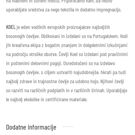
na hladnem in suhem mestu. Priporočamo vam, da redno
uporabljate sredstva za nego tekstila in dodatno impregnacijo.
KOEL
je eden vodilnih evropskih proizvajalcev najboljših
bosonogih čevljev.
Oblikovani in izdelani so na Portugalskem. Vodi
jih kreativna ekipa z bogatim znanjem in dolgoletnimi izkušnjami
na področju otroške obutve. Čevlji Koel so izdelani pod pravičnimi
in poštenimi delovnimi pogoji. Osredotočeni so na izdelavo
bosonogih čevljev, s ciljem ustvariti najudobnejše, hkrati pa tudi
najbolj zdrave in trajnostne čevlje za udobno hojo. Njihovi čevlji
so razviti na različnih podplatih in v različnih širinah. Uporabljajo
le najbolj ekološke in
certificirane materiale.
Dodatne informacije