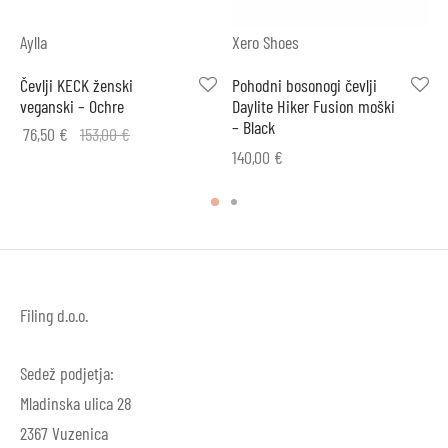
Aylla
Xero Shoes
Čevlji KECK ženski
Pohodni bosonogi čevlji
veganski – Ochre
Daylite Hiker Fusion moški
– Black
76,50
€
153,00
€
140,00
€
Filing d.o.o.
Sedež podjetja:
Mladinska ulica 28
2367 Vuzenica