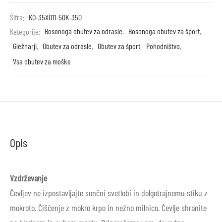
Šifra:
KO-35X011-50K-350
Kategorije:
Bosonoga obutev za odrasle
,
Bosonoga obutev za šport
,
Gležnarji
,
Obutev za odrasle
,
Obutev za šport
,
Pohodništvo
,
Vsa obutev za moške
Opis
Vzdrževanje
Čevljev ne izpostavljajte sončni svetlobi in dolgotrajnemu stiku z
mokroto
. Čiščenje z mokro krpo in nežno milnico.
Čevlje shranite