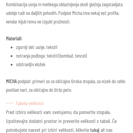
Kombinacija usnja in mehkega oblazinjenja okoli gležnja zagotavljata
udobje tudi na daljših pohodih.
Podplat Micha ima nekaj več profila,
vendar kljub temu ne izgubi prožnosti.
Materiali:
zgornji del: usnje, tekstil
notranja podloga: tekstil (bombaž, tencel)
odstranljiv vložek
MICHA
podplat: primeri so za običajno široka stopala,
za nizek do rahlo
povišan nart, za običajno do širšo peto.
Tabela velikosti
Pred izbiro velikosti vam svetujemo, da pomerite stopala.
Upoštevajte dodatni prostor in preverite velikosti v tabeli. Če
potrebujete nasvet pri izbiri velikosti, kliknite
tukaj
ali nas