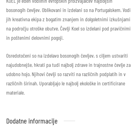
KOEL je eden vodilnih evropskih proizvajalcev najboljših
bosonogih čevljev.
Oblikovani in izdelani so na Portugalskem. Vodi
jih kreativna ekipa z bogatim znanjem in dolgoletnimi izkušnjami
na področju otroške obutve. Čevlji Koel so izdelani pod pravičnimi
in poštenimi delovnimi pogoji.
Osredotočeni so na izdelavo bosonogih čevljev, s ciljem ustvariti
najudobnejše, hkrati pa tudi najbolj zdrave in trajnostne čevlje za
udobno hojo. Njihovi čevlji so razviti na različnih podplatih in v
različnih širinah. Uporabljajo le najbolj ekološke in
certificirane
materiale.
Dodatne informacije