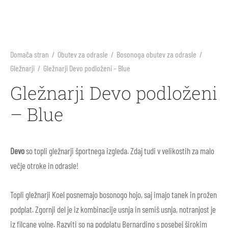
arji
li
ila za sonce
ne barve in plastelini
i škornji
inke
nje
blačila za odrasle
rična igra
Domača stran
/
Obutev za odrasle
/
Bosonoga obutev za odrasle
/
Gležnarji
/
Gležnarji Devo podloženi – Blue
 škornji
arji
s, telovadnica
e figure Holztiger
Gležnarji Devo podloženi
v za prve korake
 škornji
ništvo
e igrače Grimm’s
– Blue
li
i
e igrače Grapat
Devo
so topli gležnarji športnega izgleda. Zdaj tudi v velikostih za malo
ice
i škornji
e punčke
večje otroke in odrasle!
ki in nega čevljev
ice za odrasle
rvanke
Topli gležnarji Koel posnemajo bosonogo hojo, saj imajo tanek in prožen
podplat. Zgornji del je iz kombinacije usnja in semiš usnja, notranjost je
ki in nega čevljev
iz filcane volne. Razviti so na podplatu Bernardino s posebej širokim