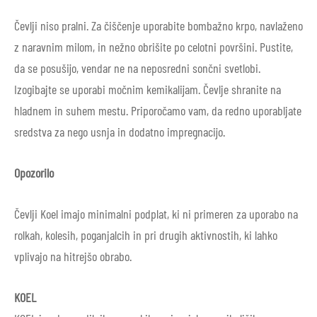
Čevlji niso pralni. Za čiščenje uporabite bombažno krpo, navlaženo
z naravnim milom, in nežno obrišite po celotni površini. Pustite,
da se posušijo, vendar ne na neposredni sončni svetlobi.
Izogibajte se uporabi močnim kemikalijam. Čevlje shranite na
hladnem in suhem mestu. Priporočamo vam, da redno uporabljate
sredstva za nego usnja in dodatno impregnacijo.
Opozorilo
Čevlji Koel imajo minimalni podplat, ki ni primeren za uporabo na
rolkah, kolesih, poganjalcih in pri drugih aktivnostih, ki lahko
vplivajo na hitrejšo obrabo.
KOEL