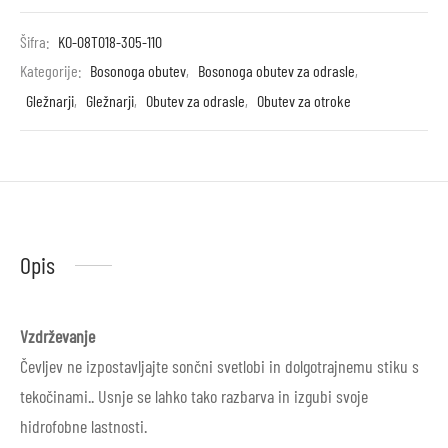
Šifra:
KO-08T018-305-110
Kategorije:
Bosonoga obutev
,
Bosonoga obutev za odrasle
,
Gležnarji
,
Gležnarji
,
Obutev za odrasle
,
Obutev za otroke
Opis
Vzdrževanje
Čevljev ne izpostavljajte sončni svetlobi in dolgotrajnemu stiku s
tekočinami.
. Usnje se lahko tako razbarva in izgubi svoje
hidrofobne lastnosti.