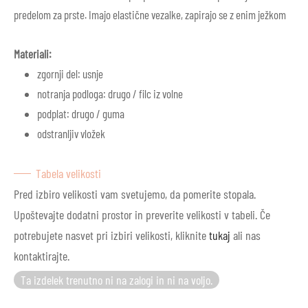
predelom za prste. Imajo elastične vezalke, zapirajo se z enim ježkom
Materiali:
zgornji del: usnje
notranja podloga: drugo / filc iz volne
podplat: drugo / guma
odstranljiv vložek
Tabela velikosti
Pred izbiro velikosti vam svetujemo, da pomerite stopala.
Upoštevajte dodatni prostor in preverite velikosti v tabeli. Če
potrebujete nasvet pri izbiri velikosti, kliknite
tukaj
ali nas
kontaktirajte.
Ta izdelek trenutno ni na zalogi in ni na voljo.