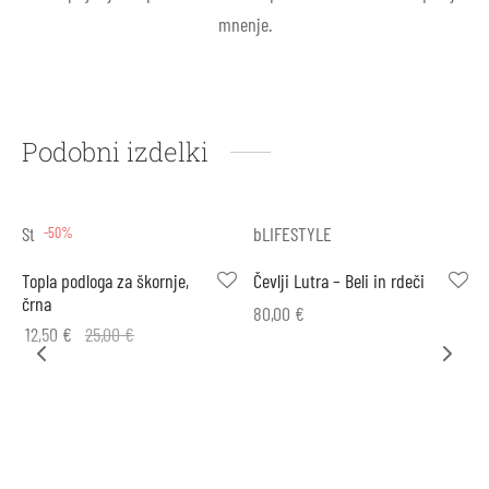
mnenje.
Podobni izdelki
Stonz
bLIFESTYLE
-50%
Topla podloga za škornje,
Čevlji Lutra – Beli in rdeči
črna
80,00
€
12,50
€
25,00
€