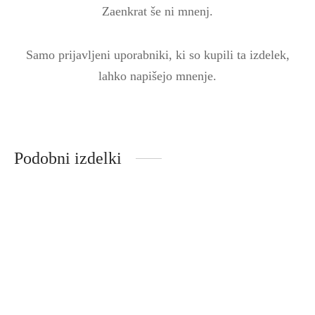
Zaenkrat še ni mnenj.
Samo prijavljeni uporabniki, ki so kupili ta izdelek,
lahko napišejo mnenje.
Podobni izdelki
Čevlji KECK ženski
Čevlji VIDA – Black
veganski – Ochre
84,50
€
169,00
€
76,50
€
153,00
€