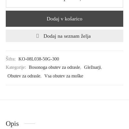
Dodaj v košarico
Dodaj na seznam želja
Šifra:
KO-08L038-50G-300
Kategorije:
Bosonoga obutev za odrasle
,
Gležnarji
,
Obutev za odrasle
,
Vsa obutev za moške
Opis