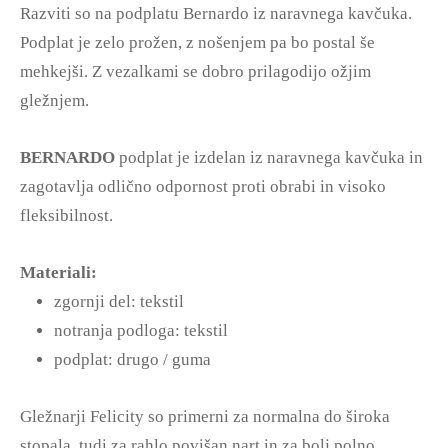
Razviti so na podplatu Bernardo iz naravnega kavčuka.
Podplat je zelo prožen, z nošenjem pa bo postal še
mehkejši. Z vezalkami se dobro prilagodijo ožjim
gležnjem.
BERNARDO
podplat je izdelan iz naravnega kavčuka in
zagotavlja odlično odpornost proti obrabi in visoko
fleksibilnost.
Materiali:
zgornji del: tekstil
notranja podloga: tekstil
podplat: drugo / guma
Gležnarji Felicity so primerni za normalna do široka
stopala, tudi za rahlo povišan nart in za bolj polno