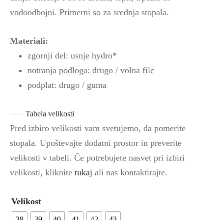
vodoodbojni. Primerni so za srednja stopala.
Materiali:
zgornji del: usnje hydro*
notranja podloga: drugo / volna filc
podplat: drugo / guma
Tabela velikosti
Pred izbiro velikosti vam svetujemo, da pomerite
stopala. Upoštevajte dodatni prostor in preverite
velikosti v tabeli. Če potrebujete nasvet pri izbiri
velikosti, kliknite
tukaj
ali nas kontaktirajte.
Velikost
38
39
40
41
42
43