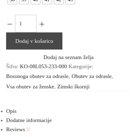
Gležnarji
Fox
-
Dodaj v košarico
Black
količina
Dodaj na seznam želja
Šifra:
KO-08L053-233-000
Kategorije:
Bosonoga obutev za odrasle
,
Obutev za odrasle
,
Vsa obutev za ženske
,
Zimski škornji
Opis
Dodatne informacije
Reviews
0