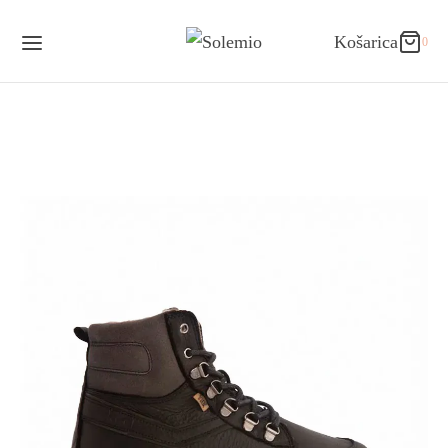
0
Košarica
Košarica
0
Updating…
V košarici ni izdelkov.
Nadaljuj z nakupovanjem