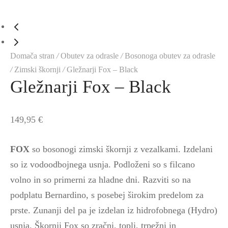
Domača stran
/
Obutev za odrasle
/
Bosonoga obutev za odrasle
/
Zimski škornji
/
Gležnarji Fox – Black
Gležnarji Fox – Black
149,95
€
FOX
so bosonogi zimski škornji z vezalkami. Izdelani
so iz vodoodbojnega usnja. Podloženi so s filcano
volno in so primerni za hladne dni. Razviti so na
podplatu Bernardino, s posebej širokim predelom za
prste. Zunanji del pa je izdelan iz hidrofobnega (Hydro)
usnja. Škornji Fox so zračni, topli, trpežni in