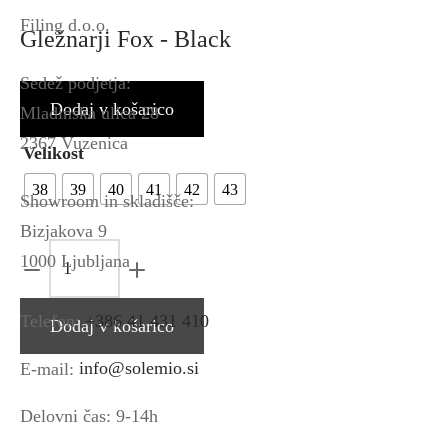
Filing d.o.o.
Gležnarji Fox - Black
Sedež podjetja:
Dodaj v košarico
Mladinska ulica 28
2367 Vuzenica
Velikost
38
39
40
41
42
43
Showroom in skladišče:
Bizjakova 9
Gležnarji
1000 Ljubljana
Fox
-
Telefon:
+386 41 431 410
Dodaj v košarico
Black
E-mail:
info@solemio.si
količina
Delovni čas: 9-14h