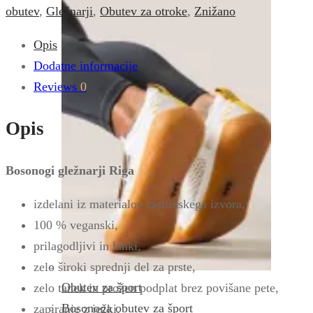
obutev
,
Gležnarji
,
Obutev za otroke
,
Znižano
Opis
Dodatne informacije
Reviews
0
Opis
Bosonogi gležnarji Riga
izdelani iz materialov rastlinskega izvora,
100 % veganski,
prilagodljivi in lahki,
zelo široki sprednji del za prste,
Obutev za šport
zelo tanek in prožen podplat brez povišane pete,
Bosonoga obutev za šport
zapiranje z ježki,