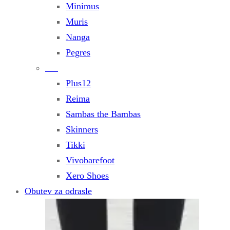
Minimus
Muris
Nanga
Pegres
Plus12
Reima
Sambas the Bambas
Skinners
Tikki
Vivobarefoot
Xero Shoes
Obutev za odrasle