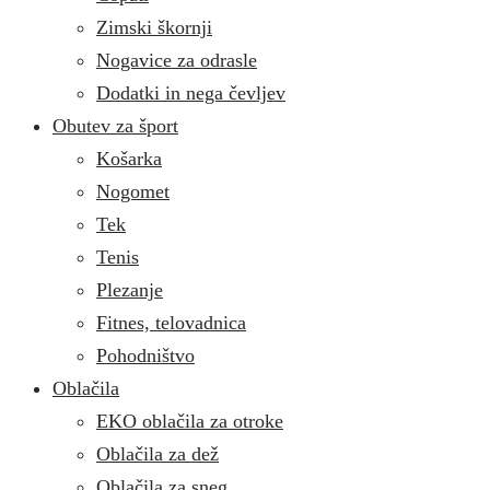
Zimski škornji
Nogavice za odrasle
Dodatki in nega čevljev
Obutev za šport
Košarka
Nogomet
Tek
Tenis
Plezanje
Fitnes, telovadnica
Pohodništvo
Oblačila
EKO oblačila za otroke
Oblačila za dež
Oblačila za sneg