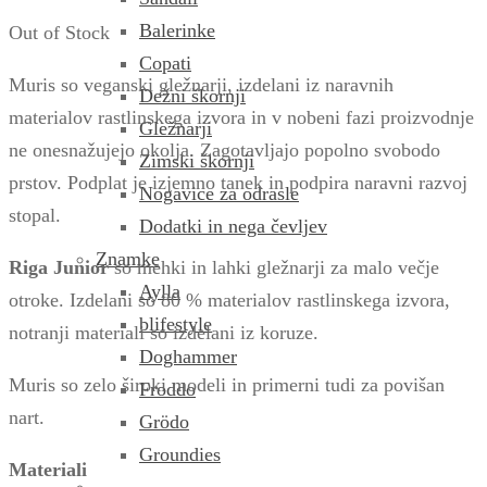
Balerinke
Out of Stock
Copati
Muris so veganski gležnarji, izdelani iz naravnih
Dežni škornji
materialov rastlinskega izvora in v nobeni fazi proizvodnje
Gležnarji
ne onesnažujejo okolja.
Zagotavljajo popolno svobodo
Zimski škornji
prstov. Podplat je izjemno tanek in podpira naravni razvoj
Nogavice za odrasle
stopal.
Dodatki in nega čevljev
Znamke
Riga
Junior
so mehki in lahki gležnarji za malo večje
Aylla
otroke. Izdelani so 80 % materialov rastlinskega izvora,
blifestyle
notranji materiali so izdelani iz koruze.
Doghammer
Muris so zelo široki modeli in primerni tudi za povišan
Froddo
nart.
Grödo
Groundies
Materiali