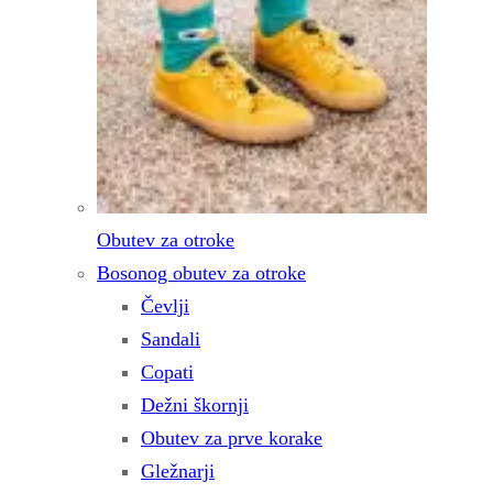
Obutev za otroke
Bosonog obutev za otroke
Čevlji
Sandali
Copati
Dežni škornji
Obutev za prve korake
Gležnarji