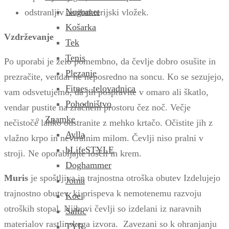
Nogomet
odstranljiv antibakterijski vložek.
Košarka
Vzdrževanje
Tek
Tenis
Po uporabi je zelo pomembno, da čevlje dobro osušite in
Plezanje
prezračite, vendar ne neposredno na soncu. Ko se sezujejo,
Fitnes, telovadnica
vam odsvetujemo, da jih pospravite v omaro ali škatlo,
Pohodništvo
vendar pustite na zračnem prostoru čez noč. Večje
Znamke
nečistoče lahko odstranite z mehko krtačo.
Očistite jih z
Aylla
vlažno krpo in nevtralnim milom. Čevlji niso pralni v
bLifeSTYLE
stroji. Ne oporabljajte loščil in krem.
Doghammer
Muris
je spoštljiva in trajnostna otroška obutev Izdelujejo
Joma
trajnostno obutev, ki prispeva k nemotenemu razvoju
Koel
otroških stopal. Njihovi čevlji so izdelani iz naravnih
Saltic
materialov rastlinskega izvora. Zavezani so k ohranjanju
TYR