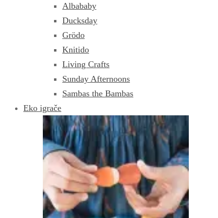
Albababy
Ducksday
Grödo
Knitido
Living Crafts
Sunday Afternoons
Sambas the Bambas
Eko igrače