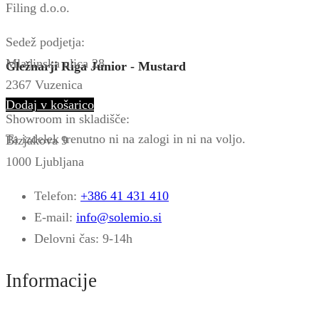
Filing d.o.o.
Sedež podjetja:
Mladinska ulica 28
Gležnarji Riga Junior - Mustard
2367 Vuzenica
Dodaj v košarico
Showroom in skladišče:
Ta izdelek trenutno ni na zalogi in ni na voljo.
Bizjakova 9
1000 Ljubljana
Telefon:
+386 41 431 410
E-mail:
info@solemio.si
Delovni čas: 9-14h
Informacije