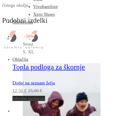
čistega okolja.
Vivobarefoot
Xero Shoes
Podobni izdelki
Showroom
-50%
Stonz
S, XL
Oblačila
Topla podloga za škornje
Dodaj na seznam želja
12,50
€
25,00
€
Izberite možnosti