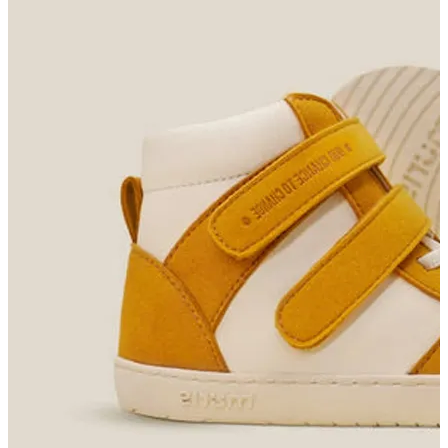
Obutev za otroke
Bosonog obutev za otroke
Čevlji
Sandali
Copati
Dežni škornji
Obutev za prve korake
Gležnarji
Zimski škornji
Nogavice