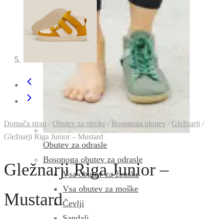
Domača stran
/
Obutev za otroke
/
Bosonoga obutev
/
Gležnarji
/
Gležnarji Riga Junior – Mustard
Obutev za odrasle
Bosonoga obutev za odrasle
Gležnarji Riga Junior –
Vsa obutev za ženske
Vsa obutev za moške
Mustard
Čevlji
Sandali