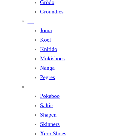
Grödo
Groundies
Joma
Koel
Knitido
Mukishoes
Nanga
Pegres
Pokeboo
Saltic
Shapen
Skinners
Xero Shoes