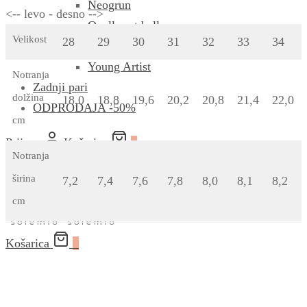
Neogrun
<-- levo - desno -->
Quelle est belle
Velikost
28
29
30
31
32
33
34
Rubens Barn
Young Artist
Notranja
Zadnji pari
dolžina
18,0
18,8
19,6
20,2
20,8
21,4
22,0
ODPRODAJA -50%
cm
Prijava
Košarica
0
Notranja
Menu
širina
7,2
7,4
7,6
7,8
8,0
8,1
8,2
cm
Košarica
0