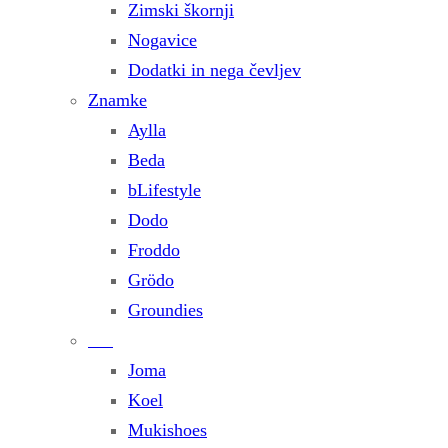
Zimski škornji
Nogavice
Dodatki in nega čevljev
Znamke
Aylla
Beda
bLifestyle
Dodo
Froddo
Grödo
Groundies
Joma
Koel
Mukishoes