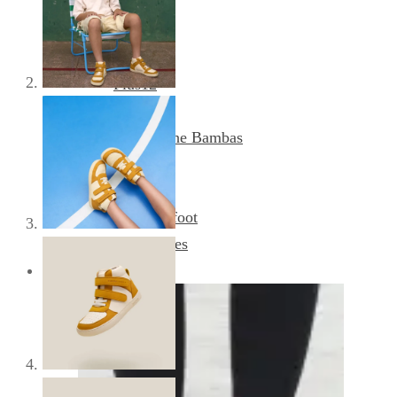
Nanga
Pegres
Plus12
Reima
Sambas the Bambas
Skinners
Tikki
Vivobarefoot
Xero Shoes
Obutev za odrasle