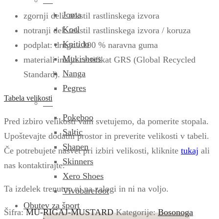
Joma
zgornji deli: tekstil rastlinskega izvora
Koel
notranji del: tekstil rastlinskega izvora / koruza
Knitido
podplat: drugo / 100 % naravna guma
Mukishoes
materiali imajo certifikat GRS (Global Recycled
Nanga
Standard).
Pegres
Tabela velikosti
Pokeboo
Pred izbiro velikosti vam svetujemo, da pomerite stopala.
Saltic
Upoštevajte dodatni prostor in preverite velikosti v tabeli.
Shapen
Če potrebujete nasvet pri izbiri velikosti, kliknite
tukaj
ali
Skinners
nas kontaktirajte.
Xero Shoes
Ta izdelek trenutno ni na zalogi in ni na voljo.
Vivobarefoot
Obutev za šport
Šifra:
MU-RIGAJ-MUSTARD
Kategorije:
Bosonoga