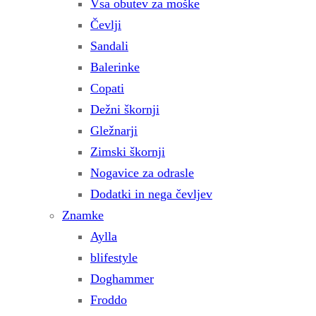
Vsa obutev za moške
Čevlji
Sandali
Balerinke
Copati
Dežni škornji
Gležnarji
Zimski škornji
Nogavice za odrasle
Dodatki in nega čevljev
Znamke
Aylla
blifestyle
Doghammer
Froddo