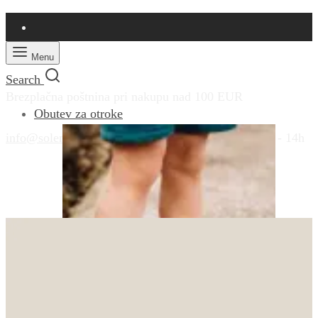
Menu
Search
Brezplačna poštnina pri nakupu nad 100 EUR
Obutev za otroke
info@solemio.si
|
+386 41 431 410
|
Pon - Pet: 9 - 14h