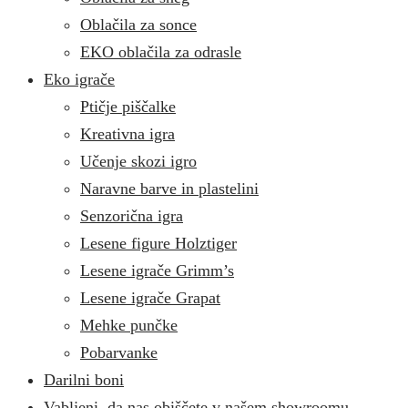
Oblačila za sonce
EKO oblačila za odrasle
Eko igrače
Ptičje piščalke
Kreativna igra
Učenje skozi igro
Naravne barve in plastelini
Senzorična igra
Lesene figure Holztiger
Lesene igrače Grimm’s
Lesene igrače Grapat
Mehke punčke
Pobarvanke
Darilni boni
Vabljeni, da nas obiščete v našem showroomu