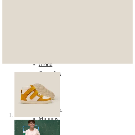
Dodatki in nega čevljev
Znamke
Aylla
Beda
bLifestyle
Dodo
Froddo
Grödo
Groundies
Joma
Koel
Mukishoes
Minimus
Muris