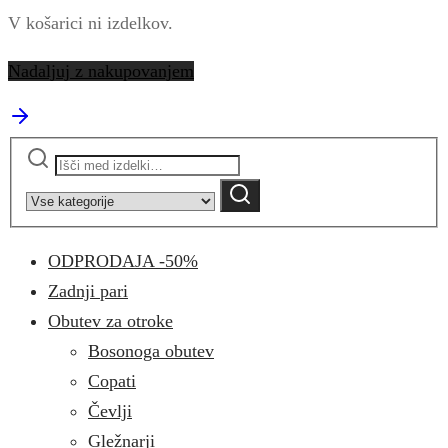
V košarici ni izdelkov.
Nadaljuj z nakupovanjem
Išči:
Narrow
by
Iskanje
category:
ODPRODAJA -50%
Zadnji pari
Obutev za otroke
Bosonoga obutev
Copati
Čevlji
Gležnarji