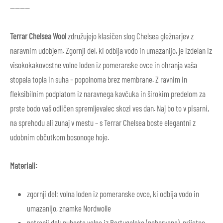
————
Terrar Chelsea Wool
združujejo klasičen slog Chelsea gležnarjev z
naravnim udobjem. Zgornji del, ki odbija vodo in umazanijo, je izdelan iz
visokokakovostne volne loden iz pomeranske ovce in ohranja vaša
stopala topla in suha – popolnoma brez membrane. Z ravnim in
fleksibilnim podplatom iz naravnega kavčuka in širokim predelom za
prste bodo vaš odličen spremljevalec skozi ves dan. Naj bo to v pisarni,
na sprehodu ali zunaj v mestu – s Terrar Chelsea boste elegantni z
udobnim občutkom bosonoge hoje.
Materiali:
zgornji del: volna loden iz pomeranske ovce, ki odbija vodo in
umazanijo, znamke Nordwolle
notranji del: puhasta volna iz Portugalske (nebarvana), prijetno