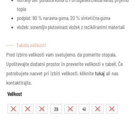
topla
podplat: 80 % naravna guma, 20 % sintetična guma
vložek: ssnemljiv plutovinast vložek z recikliranimi materiali
Tabela velikosti
Pred izbiro velikosti vam svetujemo, da pomerite stopala.
Upoštevajte dodatni prostor in preverite velikosti v tabeli. Če
potrebujete nasvet pri izbiri velikosti, kliknite
tukaj
ali nas
kontaktirajte.
Velikost
36
37
38
39
40
41
42
43