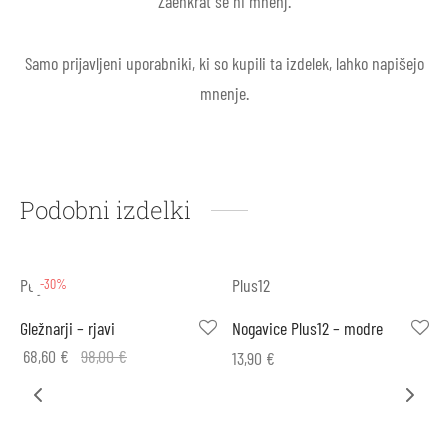
Zaenkrat še ni mnenj.
Samo prijavljeni uporabniki, ki so kupili ta izdelek, lahko napišejo
mnenje.
Podobni izdelki
Pegres
Plus12
-30%
Gležnarji – rjavi
Nogavice Plus12 – modre
68,60
€
98,00
€
13,90
€