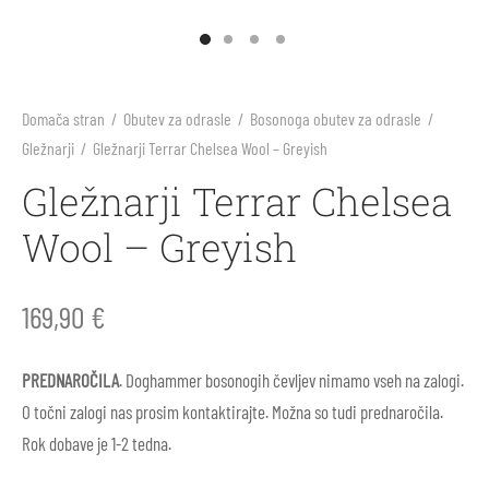
arji
li
ila za sonce
ne barve in plastelini
i škornji
inke
nje
blačila za odrasle
rična igra
Domača stran
/
Obutev za odrasle
/
Bosonoga obutev za odrasle
/
Gležnarji
/
Gležnarji Terrar Chelsea Wool – Greyish
 škornji
arji
s, telovadnica
e figure Holztiger
Gležnarji Terrar Chelsea
v za prve korake
 škornji
ništvo
e igrače Grimm’s
Wool – Greyish
li
i
e igrače Grapat
169,90
€
ice
i škornji
e punčke
PREDNAROČILA
. Doghammer bosonogih čevljev nimamo vseh na zalogi.
ki in nega čevljev
ice za odrasle
rvanke
O točni zalogi nas prosim kontaktirajte. Možna so tudi prednaročila.
Rok dobave je 1-2 tedna.
ki in nega čevljev