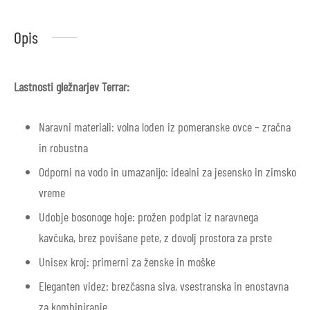
Opis
Lastnosti gležnarjev Terrar:
Naravni materiali: volna loden iz pomeranske ovce – zračna
in robustna
Odporni na vodo in umazanijo: idealni za jesensko in zimsko
vreme
Udobje bosonoge hoje: prožen podplat iz naravnega
kavčuka, brez povišane pete, z dovolj prostora za prste
Unisex kroj: primerni za ženske in moške
Eleganten videz: brezčasna siva, vsestranska in enostavna
za kombiniranje