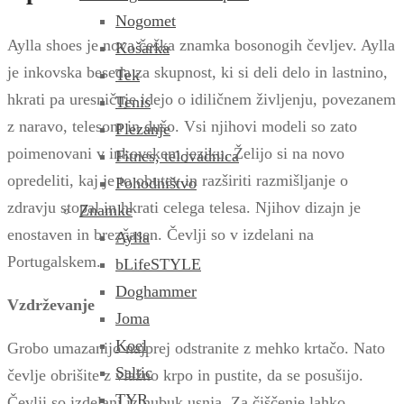
Nogomet
Aylla shoes je nova češka znamka bosonogih čevljev. Aylla
Košarka
je inkovska beseda za skupnost, ki si deli delo in lastnino,
Tek
hkrati pa uresničuje idejo o idiličnem življenju, povezanem
Tenis
z naravo, telesom in dušo. Vsi njihovi modeli so zato
Plezanje
poimenovani v inkovskem jeziku. Želijo si na novo
Fitnes, telovadnica
opredeliti, kaj je to obutev in razširiti razmišljanje o
Pohodništvo
zdravju stopal in hkrati celega telesa. Njihov dizajn je
Znamke
enostaven in brezčasen. Čevlji so v izdelani na
Aylla
Portugalskem.
bLifeSTYLE
Doghammer
Vzdrževanje
Joma
Koel
Grobo umazanijo najprej odstranite z mehko krtačo. Nato
Saltic
čevlje obrišite z vlažno krpo in pustite, da se posušijo.
TYR
Čevlji so izdelani iz nubuk usnja. Za čiščenje lahko