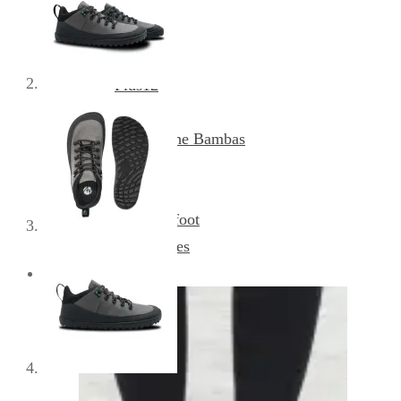
Nanga
Pegres
Plus12
Reima
Sambas the Bambas
Skinners
Tikki
Vivobarefoot
Xero Shoes
Obutev za odrasle