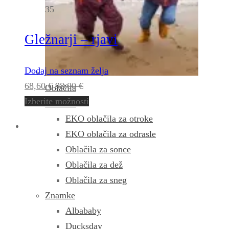
35
Gležnarji – rjavi
Dodaj na seznam želja
68,60
€
98,00
€
Oblačila
Izberite možnosti
Oblačila
EKO oblačila za otroke
EKO oblačila za odrasle
Oblačila za sonce
Oblačila za dež
Oblačila za sneg
Znamke
Albababy
Ducksday