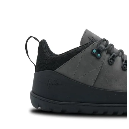
Obutev za otroke
Bosonog obutev za otroke
Čevlji
Sandali
Copati
Dežni škornji
Obutev za prve korake
Gležnarji
Zimski škornji
Nogavice