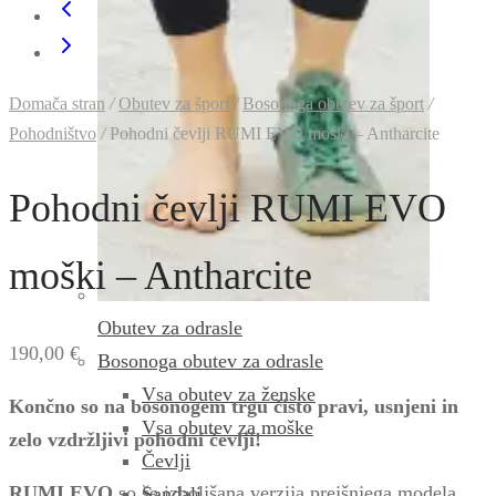
Domača stran
/
Obutev za šport
/
Bosonoga obutev za šport
/
Pohodništvo
/
Pohodni čevlji RUMI EVO moški – Antharcite
Pohodni čevlji RUMI EVO
moški – Antharcite
Obutev za odrasle
190,00
€
Bosonoga obutev za odrasle
Vsa obutev za ženske
Končno so na bosonogem trgu čisto pravi, usnjeni in
Vsa obutev za moške
zelo vzdržljivi pohodni čevlji!
Čevlji
RUMI EVO
so še izboljšana verzija prejšnjega modela,
Sandali