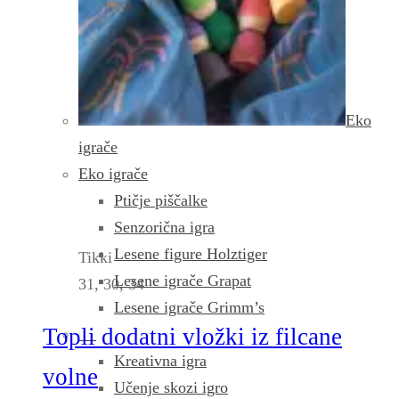
Eko
igrače
Eko igrače
Ptičje piščalke
Senzorična igra
Lesene figure Holztiger
Tikki
Lesene igrače Grapat
31, 30, 34
Lesene igrače Grimm’s
Topli dodatni vložki iz filcane
Kreativna igra
volne
Učenje skozi igro