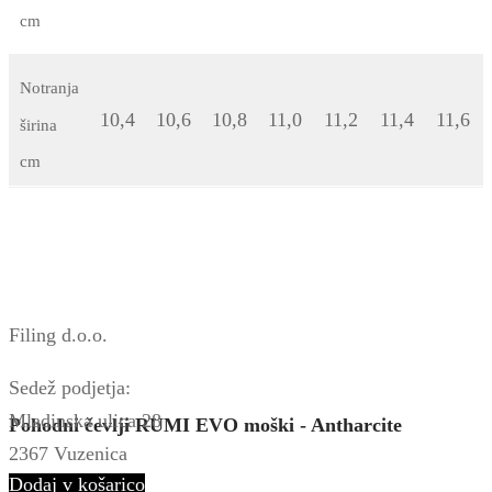
cm
Notranja
10,4
10,6
10,8
11,0
11,2
11,4
11,6
širina
cm
Filing d.o.o.
Sedež podjetja:
Mladinska ulica 28
Pohodni čevlji RUMI EVO moški - Antharcite
2367 Vuzenica
Dodaj v košarico