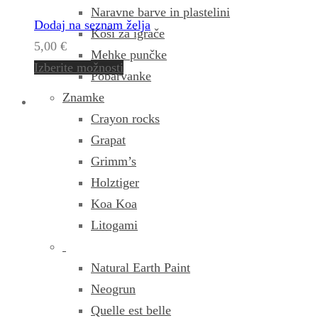
Naravne barve in plastelini
Dodaj na seznam želja
Koši za igrače
5,00
€
Mehke punčke
Izberite možnosti
Pobarvanke
Znamke
Crayon rocks
Grapat
Grimm’s
Holztiger
Koa Koa
Litogami
Natural Earth Paint
Neogrun
Quelle est belle