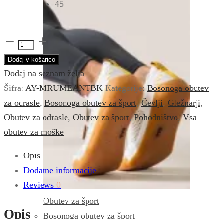
45
Pohodni
čevlji
Dodaj v košarico
RUMI
Dodaj na seznam želja
EVO
Šifra:
AY-MRUMEANTBK
Kategorije:
Bosonoga obutev
moški
za odrasle
,
Bosonoga obutev za šport
,
Čevlji
,
Gležnarji
,
-
Obutev za odrasle
,
Obutev za šport
,
Pohodništvo
,
Vsa
Antharcite
obutev za moške
količina
Opis
Dodatne informacije
Reviews
0
Obutev za šport
Opis
Bosonoga obutev za šport