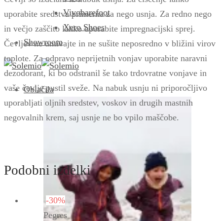
Vivobarefoot
uporabite sredstva primerna za nego usnja. Za redno nego
Xero Shoes
in večjo zaščito lahko uporabite impregnacijski sprej.
Showroom
Čevljev ne umivajte in ne sušite neposredno v bližini virov
toplote. Za odpravo neprijetnih vonjav uporabite naravni
dezodorant, ki bo odstranil še tako trdovratne vonjave in
vaše čevlje pustil sveže. Na nabuk usnju ni priporočljivo
Oblačila
uporabljati oljnih sredstev, voskov in drugih mastnih
negovalnih krem, saj usnje ne bo vpilo maščobe.
Podobni izdelki
-30%
Pegres