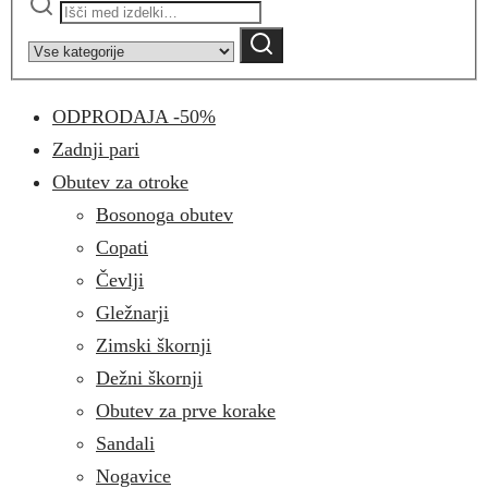
Narrow
by
Iskanje
category:
ODPRODAJA -50%
Zadnji pari
Obutev za otroke
Bosonoga obutev
Copati
Čevlji
Gležnarji
Zimski škornji
Dežni škornji
Obutev za prve korake
Sandali
Nogavice