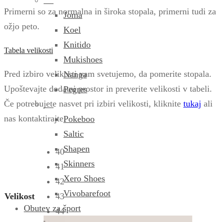
Primerni so za normalna in široka stopala, primerni tudi za
Joma
ožjo peto.
Koel
Knitido
Tabela velikosti
Mukishoes
Pred izbiro velikosti vam svetujemo, da pomerite stopala.
Nanga
Upoštevajte dodatni prostor in preverite velikosti v tabeli.
Pegres
Če potrebujete nasvet pri izbiri velikosti, kliknite
tukaj
ali
nas kontaktirajte.
Pokeboo
Saltic
Shapen
40
Skinners
41
Xero Shoes
42
Vivobarefoot
Velikost
43
Obutev za šport
44