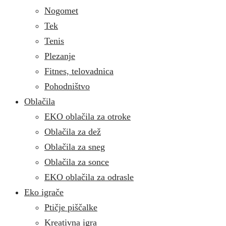
Nogomet
Tek
Tenis
Plezanje
Fitnes, telovadnica
Pohodništvo
Oblačila
EKO oblačila za otroke
Oblačila za dež
Oblačila za sneg
Oblačila za sonce
EKO oblačila za odrasle
Eko igrače
Ptičje piščalke
Kreativna igra