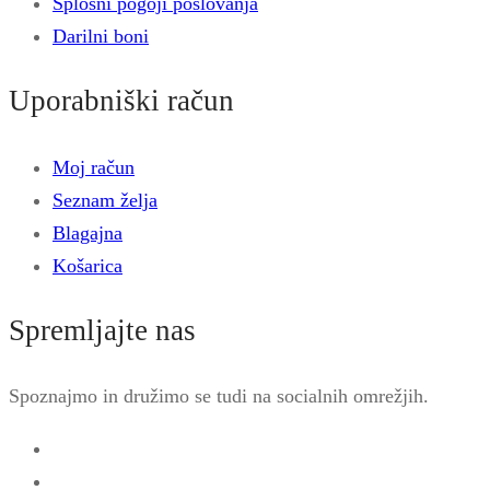
Antharcite
Splošni pogoji poslovanja
količina
Darilni boni
Uporabniški račun
Moj račun
Seznam želja
Blagajna
Košarica
Spremljajte nas
Spoznajmo in družimo se tudi na socialnih omrežjih.