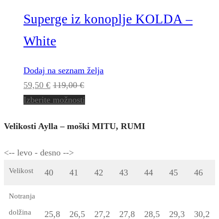
Superge iz konoplje KOLDA –
White
Dodaj na seznam želja
59,50
€
119,00
€
Izberite možnosti
Velikosti Aylla – moški MITU, RUMI
<-- levo - desno -->
Velikost
40
41
42
43
44
45
46
Notranja
dolžina
25,8
26,5
27,2
27,8
28,5
29,3
30,2