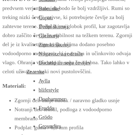
predvsem verjamemo, da bodo še bolj vzdržljivi. Rumi so
Balerinke
treking nizki čevlji, za vse, ki potrebujete čevlje za bolj
Copati
zahtevne terene.
Podplat ima globok profil, kar zagotavlja
Dežni škornji
dobro zaščito čevlja in stabilnost na težkem terenu.
Zgornji
Gležnarji
del je iz kvalitetnega usnja, ki ima dodano posebno
Zimski škornji
vodoodporno membrano, ki je zračna in učinkovito odvaja
Nogavice za odrasle
vlago. Ohranja vaša stopala suha in udobna. Tako lahko v
Dodatki in nega čevljev
celoti uživate v vsaki novi pustolovščini.
Znamke
Aylla
Materiali:
blifestyle
Doghammer
Zgornji del: usnje nubuk / naravno gladko usnje
Froddo
Notranji del: tekstil, podloga z vodoodporno
Grödo
membrano
Groundies
Podplat: guma / 6,5 mm profila