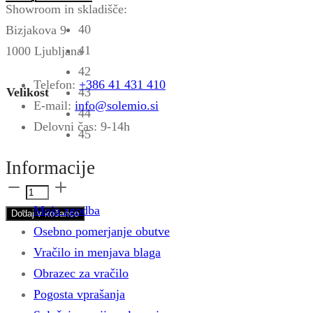
Showroom in skladišče:
40
Bizjakova 9
41
1000 Ljubljana
42
Telefon:
+386 41 431 410
Velikost
43
E-mail:
info@solemio.si
44
Delovni čas: 9-14h
45
Informacije
Pohodni
čevlji
Moja zgodba
Dodaj v košarico
RUMI
Osebno pomerjanje obutve
EVO
Vračilo in menjava blaga
moški
Obrazec za vračilo
-
Pogosta vprašanja