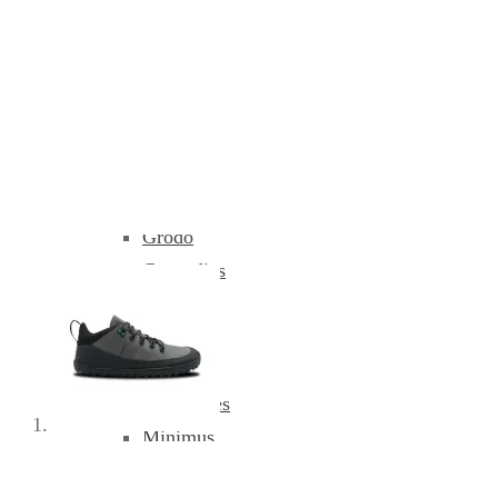
Dodatki in nega čevljev
Znamke
Aylla
Beda
bLifestyle
Dodo
Froddo
Grödo
Groundies
Joma
Koel
Mukishoes
Minimus
Muris