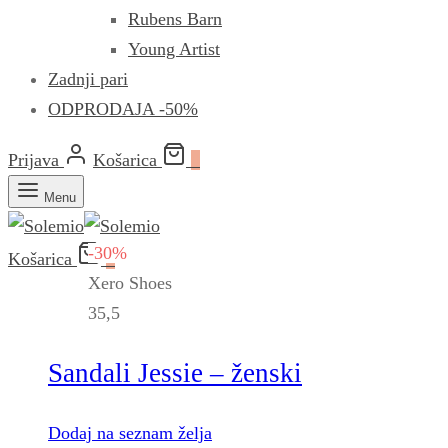
Rubens Barn
Young Artist
Zadnji pari
ODPRODAJA -50%
Prijava
Košarica
0
Menu
-30%
Košarica
0
Xero Shoes
35,5
Sandali Jessie – ženski
Dodaj na seznam želja