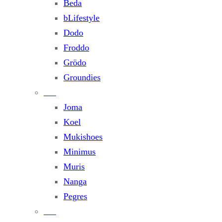
Beda
bLifestyle
Dodo
Froddo
Grödo
Groundies
Joma
Koel
Mukishoes
Minimus
Muris
Nanga
Pegres