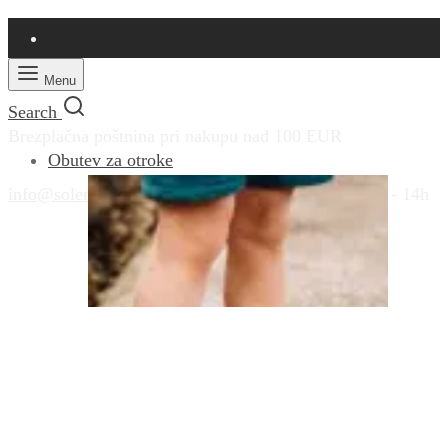
Menu
Search
Brezplačna poštnina pri nakupu nad 100 EUR
Obutev za otroke
info@solemio.si
|
+386 41 431 410
|
Pon - Pet: 9 - 14h